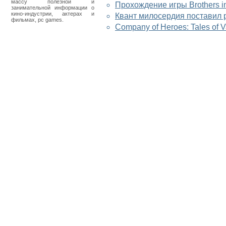
массу полезной и
Прохождение игры Brothers i
занимательной информации о
кино-индустрии, актерах и
Квант милосердия поставил 
фильмах, pc games.
Company of Heroes: Tales of 