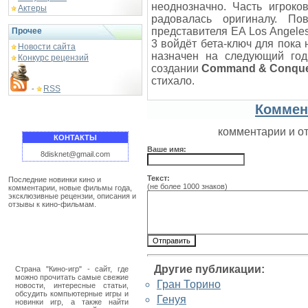
неоднозначно. Часть игроко
Актеры
радовалась оригиналу. По
представителя EA Los Angeles 
Прочее
3 войдёт бета-ключ для пока 
Новости сайта
назначен на следующий год
Конкурс рецензий
создании
Command & Conquer
стихало.
RSS
-
Коммен
комментарии и о
КОНТАКТЫ
Ваше имя:
8disknet@gmail.com
Текст:
Последние новинки кино и
(не более 1000 знаков)
комментарии, новые фильмы года,
эксклюзивные рецензии, описания и
отзывы к кино-фильмам.
Другие публикации:
Страна "Кино-игр" - сайт, где
можно прочитать самые свежие
Гран Торино
новости, интересные статьи,
обсудить компьютерные игры и
Генуя
новинки игр, а также найти