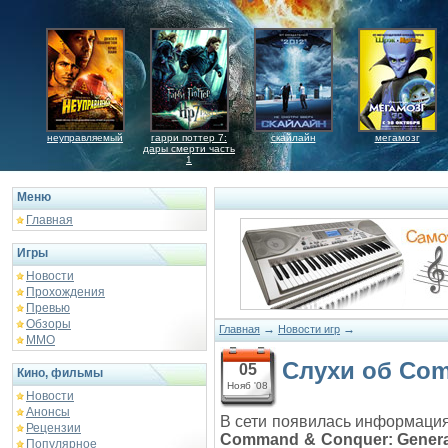
неуправляемый
гарри поттер 7:
скайлайн
мегамозг
дары смерти часть
1
Меню
Главная
Игры
Новости
Прохождения
Превью
Обзоры
→
→
Главная
Новости игр
ММО
Слухи об Com
05
Кино, фильмы
Нояб '08
Новости
Анонсы
В сети появилась информаци
Рецензии
Command & Conquer: Genera
Популярное