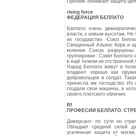
Пролом- понижает защиту цел
rising force
ФЕДЕРАЦИЯ БЕЛЛАТО
Беллато очень демократичес
власти, к новым высотам. Не 
их государство -Союз Белл
Священный Альянс Кора и ар
колонии Союза разрушены.
группировки : Совет Беллато 
в ещё толком не отстроенной
Народ Беллато живут в полн
владеют хорошо как оружи
добровольцев и солдат. Так
принесла им господство. Их
создали свои машины, в кот
своего плотского обличия.
Rf
ПРОФЕСИИ БЕЛЛАТО: СТР
Диверсант- по сути он стре
Обладает средней силой да
усиленная защита от магии