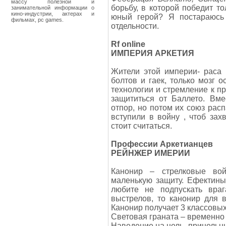
массу полезной и
борьбу, в которой победит то
занимательной информации о
кино-индустрии, актерах и
юный герой? Я постараюсь
фильмах, pc games.
отдельности.
Rf online
ИМПЕРИЯ АРКЕТИЯ
Жители этой империи- раса 
болтов и гаек, только мозг 
технологии и стремление к пр
защититься от Баллето. Вм
отпор, но потом их союз рас
вступили в войну , чтоб зах
стоит считаться.
Профессии Аркетианцев
РЕЙНЖЕР ИМЕРИИ
Канонир – стрелковые во
маленькую защиту. Ефектины
любите не подпускать враг
выстрелов, то канонир для 
Канонир получает 3 классовых
Световая граната – временно
Наведение на цель- прицельны