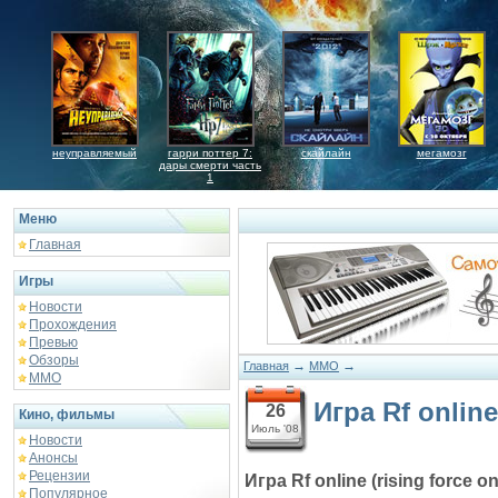
неуправляемый
гарри поттер 7:
скайлайн
мегамозг
дары смерти часть
1
Меню
Главная
Игры
Новости
Прохождения
Превью
Обзоры
→
→
Главная
MMO
ММО
Игра Rf online
26
Кино, фильмы
Июль '08
Новости
Анонсы
Рецензии
Игра Rf online (rising force on
Популярное