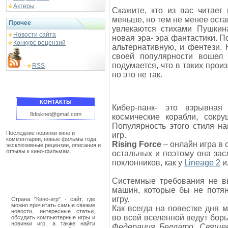
Актеры
Скажите, кто из вас читает
меньше, но тем не менее ост
Прочее
увлекаются стихами Пушкина
Новости сайта
новая эра- эра фантастики. П
Конкурс рецензий
альтернативную, и фентези.
своей популярности вошел 
подумается, что в таких прои
RSS
-
но это не так.
КОНТАКТЫ
Кибер-панк- это взрывная
8disknet@gmail.com
космические корабли, сокр
Популярность этого стиля н
Последние новинки кино и
игр.
комментарии, новые фильмы года,
Rising Force
– онлайн игра в 
эксклюзивные рецензии, описания и
отзывы к кино-фильмам.
остальных и поэтому она зас
поклонников, как у
Lineage 2
и
Cистемные требования не вы
машин, которые бы не потя
игру.
Страна "Кино-игр" - сайт, где
можно прочитать самые свежие
Как всегда на повестке дня 
новости, интересные статьи,
во всей вселенной ведут борь
обсудить компьютерные игры и
новинки игр, а также найти
Федерация Беллато, Свяще