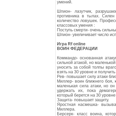
умений.
Шпион- лазутчик, разрушаю
противника в тылах. Силен
количество ловушек. Профес
классовых умения :
Поступь смерти- очень сильн
Шпион- увеличивает число ис
Игра Rf online
ВОИН ФЕДЕРАЦИИ
Коммандо- основанная атаку
сильной атакой, но маленькой
уносить за собой толпы враг
взять на 30 уровне и получить
Рев- повышает силу атаки бли
Миллер- воин ближнего боя, 
маленькая сила атаки, но он
удержать их, пока демагер
который берется на 30 уровне
Защита- повышает защиту.
Яростная насмешка- вызыва
Миллера.
Берсерк- класс воина, кото