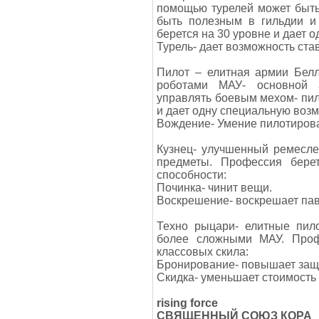
помощью турелей может быть
быть полезным в гильдии и
берется на 30 уровне и дает о
Турель- дает возможность ст
Пилот – елитная армии Белл
роботами МАУ- основной 
управлять боевым мехом- пил
и дает одну специальную возм
Вождение- Умение пилотирова
Кузнец- улучшенный ремесле
предметы. Профессия бере
способности:
Починка- чинит вещи.
Воскрешение- воскрешает па
Техно рыцари- елитные пил
более сложными МАУ. Проф
классовых скила:
Бронирование- повышает защ
Скидка- уменьшает стоимость
rising force
СВЯЩЕННЫЙ СОЮЗ КОРА