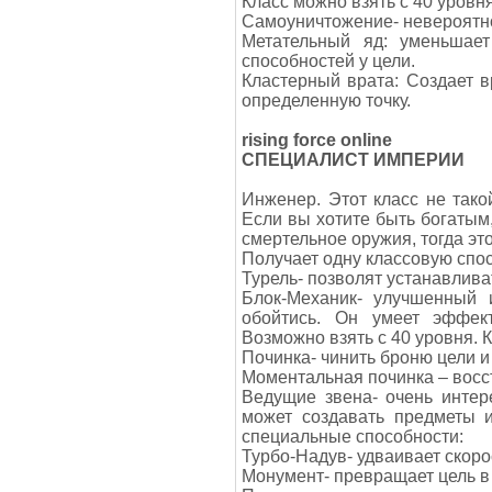
Класс можно взять с 40 уровня
Самоуничтожение- невероятн
Метательный яд: уменьшает
способностей у цели.
Кластерный врата: Создает в
определенную точку.
rising force online
СПЕЦИАЛИСТ ИМПЕРИИ
Инженер. Этот класс не тако
Если вы хотите быть богатым,
смертельное оружия, тогда это
Получает одну классовую спос
Турель- позволят устанавлива
Блок-Механик- улучшенный 
обойтись. Он умеет эффек
Возможно взять с 40 уровня. К
Починка- чинить броню цели 
Моментальная починка – восс
Ведущие звена- очень интер
может создавать предметы и
специальные способности:
Турбо-Надув- удваивает скоро
Монумент- превращает цель в