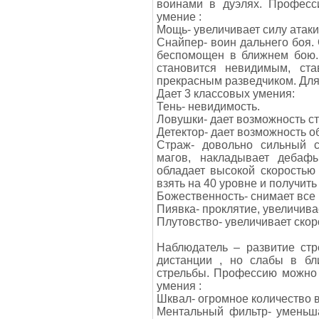
воинами в дуэлях. Професс
умение :
Мощь- увеличивает силу атаки
Снайпер- воин дальнего боя. 
беспомощен в ближнем бою. 
становится невидимым, ста
прекрасным разведчиком. Для
Дает 3 классовых умения:
Тень- невидимость.
Ловушки- дает возможность ст
Детектор- дает возможность о
Страж- довольно сильный с
магов, накладывает дебаф
обладает высокой скоростью
взять на 40 уровне и получить
Божественность- снимает все 
Пиявка- проклятие, увеличива
Плутовство- увеличивает скор
Наблюдатель – развитие стр
дистанции , но слабы в бл
стрельбы. Профессию можно 
умения :
Шквал- огромное количество 
Ментальный фильтр- уменьша