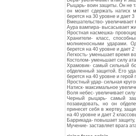
Рыцарь- воин защиты. Он не т
он может сдержать натиск м
берется на 30 уровне и дает 3
Вмешательство- увеличивает 
Аура вампира- высасывает ж
Яростная насмешка- провоциру
Хранители- класс, способн
молниеносными ударами. Од
берется на 40 уровне и дает 2
Легкость- уменьшает время в
Костолом- уменьшает силу ата
Храмовик- самый сильный бо
обделенный защитой. Его уда
берется на 40 уровне и герой 
Яростный удар- сильная круго
Натиск- максимальное увелич
Воля небес- увеличивает силу 
Черный рыцарь- самый за
позавидовать, но он обдел
принесет себя в жертву, защ
на 40 уровне и дает 2 классов
Баррикада- повышает защиту, 
Мучение- заставляет врага ат