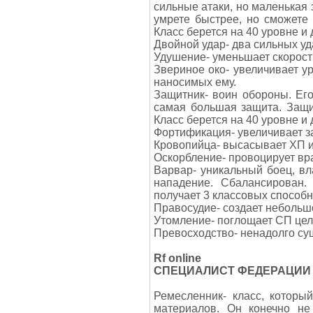
сильные атаки, но маленькая
умрете быстрее, но сможете 
Класс берется на 40 уровне и
Двойной удар- два сильных у
Удушение- уменьшает скорост
Звериное око- увеличивает у
наносимых ему.
Защитник- воин обороны. Его
самая большая защита. Защи
Класс берется на 40 уровне и 
Фортификация- увеличивает з
Кровопийца- высасывает ХП и
Оскорбление- провоцирует вра
Варвар- уникальный боец, вл
нападение. Сбалансирован.
получает 3 классовых способн
Правосудие- создает неболь
Утомление- поглощает СП цел
Превосходство- ненадолго су
Rf online
СПЕЦИАЛИСТ ФЕДЕРАЦИИ
Ремесленник- класс, которы
материалов. Он конечно не 