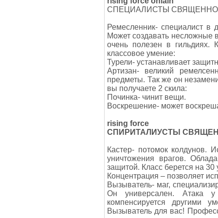
rising force onlain
СПЕЦИАЛИСТЫ СВЯЩЕННО
Ремесленник- специалист в 
Может создавать несложные в
очень полезен в гильдиях. 
классовое умение:
Турели- устанавливает защит
Артизан- великий ремелсен
предметы. Так же он незамени
вы получаете 2 скила:
Починка- чинит вещи.
Воскрешение- может воскреша
rising force
СПИРИТАЛИУСТЫ СВЯЩЕН
Кастер- потомок колдунов. 
уничтожения врагов. Облад
защитой. Класс берется на 30 
Концентрация – позволяет ис
Вызыватель- маг, специализи
Он универсален. Атака 
компенсируется другими у
Вызыватель для вас! Професс