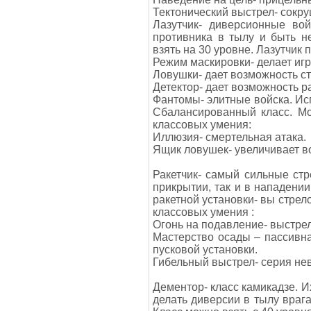
Тектонический выстрел- сокру
Лазутчик- диверсионные во
противника в тылу и быть н
взять на 30 уровне. Лазутчик 
Режим маскировки- делает иг
Ловушки- дает возможность ст
Детектор- дает возможность р
Фантомы- элитные войска. Ис
Сбалансированный класс. Мо
классовых умения:
Иллюзия- смертельная атака.
Ящик ловушек- увеличивает в
Ракетчик- самый сильные стр
прикрытии, так и в нападении
ракетной установки- вы стрело
классовых умения :
Огонь на подавление- выстрел
Мастерство осады – пассивна
пусковой установки.
Гибельный выстрел- серия не
Дементор- класс камикадзе. И
делать диверсии в тылу врага