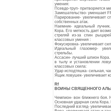
умения:
Псевдо-труп- притворяется м
Замешательство- уменшает FP
Парирование- увеличивает с
собственных атак.
Наемник- идеальный лучник
Кора. Его меткость дает воз
стреляй из-за спин рыцаре
классовых умения :
Фокусировка- увеличивает силу
Идеальный глазомер- увел
стрельбы.
Ассасин- лучший шпион Кора.
в тылу и установлении лову
классовых скила:
Удар исподтяшка- сильная, ча
Ящик ловушек- увеличивает к
Rf
ВОИНЫ СВЯЩЕННОГО АЛ
Чемпион- вон ближнего боя. Н
Основная ударная сила Кора. К
Последний взгляд- увеличивае
Вера- увеличивает атаку и защ