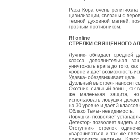
Раса Кора очень религиозна
цивилизации, связаны с веров
темной духовной магией, по
грозным противником.
Rf online
СТРЕЛКИ СВЯЩЕННОГО А
Лучник- обладает средней д
класса дополнительная за
уничтожать врага до того, как
уровне и дает возможность ис
Удавка- обездвиживает цель.
Дуэльный выстрел- наносит с
Охотник- сильный воин , как 
же маленькая защита, но
использовать ловушки делае
на 30 уровне и дает 3 классов
Облако Тьмы- невидимость.
Ловушки- позволяет устанавл
Детектор- позволяет видеть и
Отступник- стрелок одино
уварачиваться и так же явл
претворится мертвым. Класс