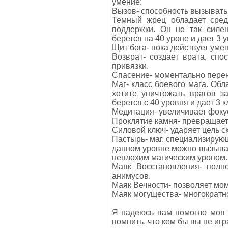
умение:
Вызов- способность вызывать
Темный жрец обладает средн
поддержки. Он не так силе
берется на 40 уроне и дает 3 у
Щит бога- пока действует уме
Возврат- создает врата, спо
привязки.
Спасение- моментально перено
Маг- класс боевого мага. Обл
хотите уничтожать врагов з
берется с 40 уровня и дает 3 
Медитация- увеличивает фоку
Проклятие камня- превращает 
Силовой ключ- ударяет цель с
Пастырь- маг, специализирую
данном уровне можно вызыват
неплохим магическим уроном. 
Маяк Восстановления- полн
анимусов.
Маяк Вечности- позволяет мо
Маяк могущества- многократн
Я надеюсь вам помогло моя 
помнить, что кем бы вы не игр