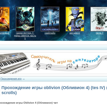
вляемый
гарри поттер 7:
скайлайн
мегамозг
пила 7
дары смерти часть
1
→
→
Прохождения игр
Прохождение игры oblivion (Обливион 4) (tes IV) 
scrolls)
охождение игры Oblivion 4 (Обливион) чит