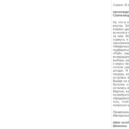
Совет: В 
прохожден
Святилищ
Ну что ж 
внутрь. Э
взамен да
исчезли в 
за ним. В
сорвусь и
заполнен
«Мифическ
подбирать
«Рай», ка
возвращен
выбора, ка
к верху б
хотела уж
алтаре. Я
пещеру, ко
осталась 
Выйдя на 
бутылку и
осталась ж
Мартин, вз
потребует
обрадоват
того, что
попросил 
Примечани
Имперских
elder scro
Шпионы