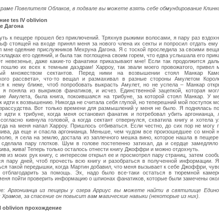
храме Повелителя Облаков, в подвале вы можете взять себе обмундирование Клинк
ие tes IV oblivion
е Дагона
путь к пещере прошел без приключений. Тряхнув рыжими волосами, я пару раз вздох
льф стоящей на входе принял меня за нового члена их секты и попросил отдать ему
л мне одеяние прислужников Мехруна Дагона. Я с тоской проследила за своими вещ
складках его одеяний, и была так поглощена своим горем, что едва услышала его прик
от невезенье, даже какие-то фанатики приказывают мне! Если так продолжится дал
 пошлю их всех к темным даэдрам! Харроу, так звали моего провожатого, привел 
ный множеством сектантов. Перед ними на возвышении стоял Манкар Камо
ого рассвета», что-то вещал и размахивал в разные стороны Амулетом Корол
ся к нему ближе, чтоб попробовать выкрасть Амулет, но не успела – Манкар откр
к я поняла из выкриков фанатиков, и исчез. Единственной зацепкой, которая мог
ие Амулета, была книга, покоившаяся на трибуне, за которой стоял Манкар. У м
к идти к возвышению. Никогда не считала себя глупой, но теперешний мой поступок м
езрассудства. Вот только времени для размышлений у меня не было. Я поднялась п
е идти к трибуне, когда меня остановил фанатик и потребовал убить аргонианца,
 согласно кивнула головой, а когда сектант отвернулся, схватила книгу и хотела 
гда на меня напал Харроу. Пришлось отбиваться. Если честно, до сих пор не могу п
жива, да еще и спасла аргонианца. Меньше, чем чудом все произошедшее со мной 
волю, я села на землю, достала из заплечного мешка вино, которое нашла в пещере
 сделала пару глотков. Шум в голове постепенно затихал, да и сердце замедляло
ива, жива! Теперь только осталось отнести книгу Джоффри и можно отдохнуть.
яв из моих рук книгу, с интересом открыл ее и просмотрел пару страниц, затем сооб
ся пару дней, чтоб прочесть всю книгу и разобраться в полученной информации. 
ься такой передышки, когда Мартин добавил, что меня вызывает к себе Джоффри, чув
б отблагодарить за помощь. Эх, надо было все-таки остаться в тюремной каме
меня пойти проверить информацию о шпионах фанатиков, которые были замечены око
е: Аргонианца из пещеры у озера Арриус вы можете найти в святилище Едино
 Храмов, за спасение он повысит вам магические навыки (некоторые из них).
ll oblivion прохождение