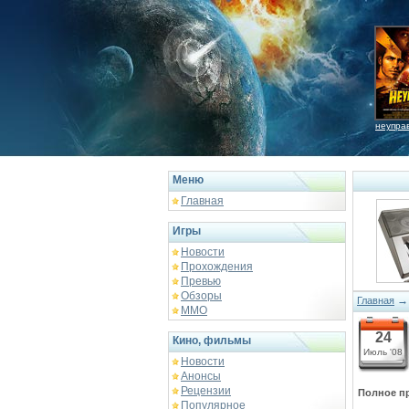
неупра
Меню
Главная
Игры
Новости
Прохождения
Превью
Обзоры
Главная
ММО
24
Кино, фильмы
Июль '08
Новости
Анонсы
Рецензии
Полное пр
Популярное