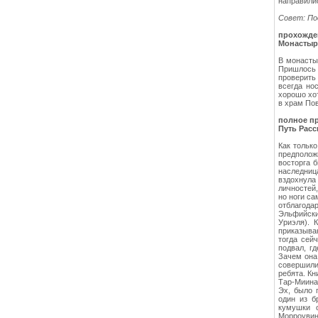
направилис
Совет: По
прохожде
Монастыр
В монасты
Пришлось 
проверить
всегда но
хорошо хот
в храм По
полное пр
Путь Расс
Как тольк
предполож
восторга б
наследниц
вздохнула
личностей,
но ноги са
отблагода
Эльфийски
Уриэля). 
приказыва
тогда сей
подвал, г
Зачем она
совершили
ребята. Кн
Тар-Миина 
Эх, было 
один из б
кумушки 
Морроувин