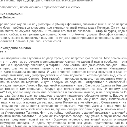
ь в монастырь к Джоффри. Слава богам, все скоро закончится.
старайтесь, чтоб капитан стражи остался в живых.
ние Обливион
ь Вейнон
ре нас уже ждали, но не Джоффри, а убийцы-фанатики, знакомые мне еще со встреч
с боем пробиваться к часовне, где скрылся старый монах глава Клинков. Он тут же
 на месте ли Амулет Королей. В тайнике его там не оказалось - старый дурак, надо
сить с собой, а не прятать где попало. Узнав, что Амулет украли, Джоффри сильно 
ь вину за это не перекинул на меня, но тут же сориентировался и попросил меня отв
велителя Облаков. Пришлось согласиться.
охождение oblivion
вета
о мы поднялись по ступеням во двор храма, нас встретил гул голосов. Мое самомнен
ить, что это так встречают меня радушные Клинки, но здравый разум сообщил, что 
ыла не я, красавица писанная, а Мартин. Если честно, мне даже стало завидно – поч
а престола, но вспомнив, какая ответственность лежит за званием Император,
 и даже пожалела священника. Я уже с чистой совестью хотела скрыться с глаз с
 когда заметила, как Джоффри делает мне знак подойти. Я хотела сделать вид, что не 
ми понесли к главе Клинков. Этот старый …, не нашел лучшего, чем посвятить меня в 
рить за спасение Мартина, и дать следующее задание – отправиться в Имперский 
х садов, пансион Лютера Броада, чтоб встретиться там с Баурусом (одним из бывши
Как только я там появилась, Баурус дал приказ следовать за ним. И почему все
ют? Нет, все же надо было мне оставаться в тюремной камере, а не следовать за 
час уже была на воле, не задолжав старому правителю обещание помочь. Баурус о
де нас атаковал убийца-фанатик. Обыскав труп, мы нашли у него книгу «Мистическ
 нам, я не могла понять до тех пор, пока Клинок все не объяснил. Оказывается, н
 покушение члены секты, которая хочет вызвать Мехруна Дагона в наш мир. М-
ига нужна для того, чтоб найти место, где они совершают свои обряды, помочь нам в
из Университета Таинств. Ну что ж, пойду, пообщаюсь с данной представительницей 
приятно вновь оказаться на улицах Имперского города, окунуться в звуки большого
ратьев предлагает новый выпуск «Вороного курьера», вот нищий просит о подаян
обсуждают соседок. Я здесь чувствовала себя как дома, практически забыв 
де. Там я была лишь темной эльфийкой, которая едва сводила концы с концами, наде