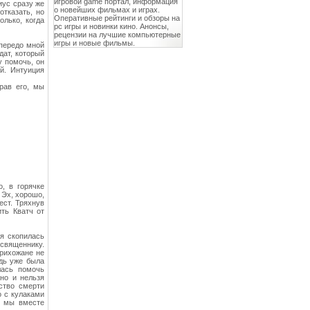
игровой game портал, информация
иус сразу же
о новейших фильмах и играх.
отказать, но
Оперативные рейтинги и обзоры на
лько, когда
pc игры и новинки кино. Анонсы,
рецензии на лучшие компьютерные
игры и новые фильмы.
 передо мной
дат, который
у помочь, он
й. Интуиция
рав его, мы
о, в горячке
 Эх, хорошо,
ест. Тряхнув
ть Кватч от
ня скопилась
 священнику.
прихожане не
дь уже была
лась помочь
но и нельзя
ство смерти
о с кулаками
и мы вместе