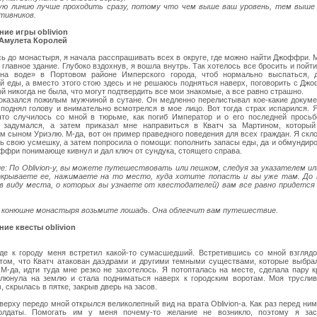
ю линию лучше проходить сразу, потому что чем выше ваш уровень, тем выше 
тивников.
ие игры oblivion
 Амулета Королей
ь до монастыря, я начала расспрашивать всех в округе, где можно найти Джоффри. 
 главное здание. Глубоко вздохнув, я вошла внутрь. Так хотелось все бросить и пойти
на воде» в Портовом районе Имперского города, чтоб нормально выспаться, 
й еды, а вместо этого стою здесь и не решаюсь подняться наверх, поговорить с Дж
й никогда не была, что могут подтвердить все мои знакомые, а все равно страшно.
казался пожилым мужчиной в сутане. Он медленно перелистывал кое-какие докумен
 поднял голову и внимательно всмотрелся в мое лицо. Вот тогда страх испарился. 
что случилось со мной в тюрьме, как погиб Император и о его последней просьб
 задумался, а затем приказал мне направиться в Кватч за Мартином, который
 сыном Уриэлю. М-да, вот он пример праведного поведения для всех граждан. Я скло
ть свою усмешку, а затем попросила о помощи: пополнить запасы еды, да и обмундир
оффри понимающе кивнул и дал ключ от сундука, стоящего справа.
е: По Oblivion-у, вы можете путешествовать или пешком, следуя за указателем ил
крываете ее, нажимаете на то место, куда хотите попасть и вы уже там. До
в виду места, о которых вы узнаете от квестодателей) вам все равно придется
 конюшне монастыря возьмите лошадь. Она облегчит вам путешествие.
ие квесты oblivion
де к городу меня встретил какой-то сумасшедший. Встретившись со мной взглядо
 том, что Кватч атакован даэдрами и другими темными существами, которые выбра
. М-да, идти туда мне резко не захотелось. Я потопталась на месте, сделала пару к
плюнула на землю и стала подниматься наверх к городским воротам. Моя труслив
, скрылась в пятке, закрыв дверь на засов.
ерху передо мной открылся великолепный вид на врата Oblivion-а. Как раз перед ни
олдаты. Помогать им у меня почему-то желание не возникло, поэтому я за