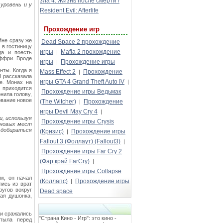
зла 4: Жизнь после смерти /
уровень и у
Resident Evil: Afterlife
Прохождение игр
Мне сразу же
Dead Space 2 прохождение
 в гостиницу
игры
Mafia 2 прохождение
|
да и поесть
оффри. Вроде
игры
Прохождение игры
|
ты. Когда я
Mass Effect 2
Прохождение
|
Я рассказала
игры GTA 4 Grand Theft Auto IV
|
е. Монах на
 приходится
Прохождение игры Ведьмак
нила голову,
ование новое
(The Witcher)
Прохождение
|
игры Devil May Cry 4
|
и, используя
Прохождение игры Crysis
 новых мест
 добираться
(Кризис)
Прохождение игры
|
Fallout 3 (Фоллаут) (Fallout3)
|
Прохождение игры Far Cry 2
(Фар край FarCry)
|
Прохождение игры Collapse
м, он начал
(Коллапс)
Прохождение игры
|
лись из врат
ругов вокруг
Dead space
ая душонка,
ми сражались
"Страна Кино - Игр": это кино -
стыла перед