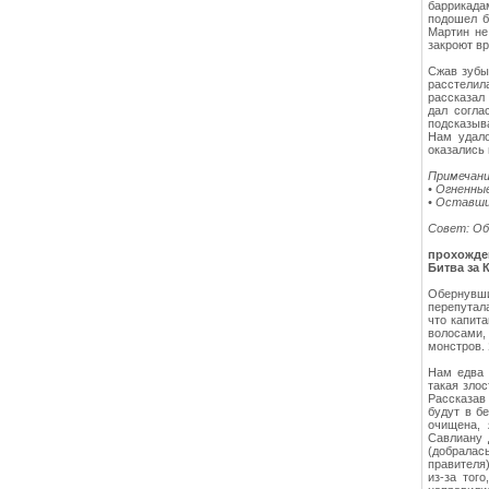
баррикада
подошел б
Мартин не
закроют вр
Сжав зубы
расстелил
рассказал
дал согла
подсказыва
Нам удало
оказались
Примечани
• Огненны
• Оставши
Совет: Об
прохожден
Битва за 
Обернувши
перепутал
что капита
волосами,
монстров.
Нам едва 
такая злос
Рассказав 
будут в б
очищена, 
Савлиану 
(добралас
правителя)
из-за тог