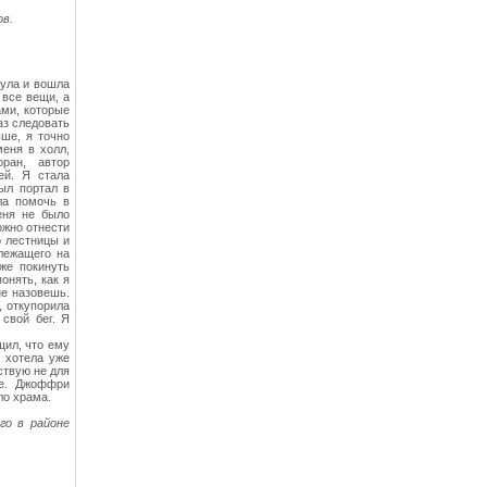
ов.
нула и вошла
 все вещи, а
ами, которые
аз следовать
ьше, я точно
меня в холл,
ран, автор
ей. Я стала
ыл портал в
ла помочь в
еня не было
ожно отнести
о лестницы и
 лежащего на
уже покинуть
онять, как я
не назовешь.
, откупорила
 свой бег. Я
щил, что ему
Я хотела уже
ствую не для
ре. Джоффри
ло храма.
го в районе