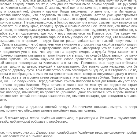
лахонах. Я старалась держаться подальше, чтоб не попасть под горячую руку ни тех
сколько секунд, стало понятно, что данная тактика была самой верной – от рук уби
 из Клинков капитан Ренолт. Стараясь, чтоб никто не заметил, я подскочила к трупу и 
ну и тяжелый же), факел и оружие. Когда закончила, то заметила, что Император
 сказав напоследок, что следовать за ними я не должна. Хотела уже «расстроитьс
рая у меня скорее лужа, чем озеро (только это секрет), когда стена справа от меня о
скочили крысы. Не растерявшись, я быстро проскочила мимо, сделав пару взмахов м
 скелет, еще пару крыс, колодец, дверь и шамана около нее. Взяв все, что плохо леж
м числе, я последовала изучать пещеры. Преодолев все трудности, в лице гоблинов, м
ыбраться в подземелье, где нос к носу наткнулась на Императора. Тот сразу же 
о это было все предначертано заранее и тому подобное. Я делала вид, что вниматель
дывалась по сторонам – вдруг Клинки решат избавиться от наглой попутчицы, н
 Уриэль кашлянул, чтоб привлечь мое внимание и спросил, под какой звездой я родил
 – моя звезда, которая и предрешила всю жизнь. Император что-то сказал на этот
и продолжил уже о том, что идет он на верную смерть и судьба Мира зависит от 
Конечно, приятно слышать о таком (имеется в виду, что судьба Мира зависит от меня
мого Уриэля, но жизнь научила все слова проверять и перепроверять. Закончи
ый монарх последовал за Клинками, а я за ним. Пришлось еще пару раз отбиватьс
м мы дошли до двери, ведущей к канализациям. Вот только одна незадача: она бы
дти по-другому пути. Там Император вновь заговорил о Судьбе, а я старалась не вз
роха и не обращать внимания на крики стражников, которые вступили в драку с очер
 И как раз в этот момент стена отодвинулась, и оттуда вылез убийца. Поверьте, я пыт
а, но… не получилось. Перед смертью Уриэль попросил меня доставить Амулет Кор
 главе ордена Клинков. Едва встала с колен, как ко мне тут же подскочил страж
ать о том, как погиб Император. Затаив дыхание, я отвечала на вопросы, боясь, что 
уже навсегда, или казнят, но пронесло (пришлось даже признаться, что я промышляю 
ал мне ключ от тайного входа в канализации, отметил на карте, где находится монаст
дачи.
а берегу реки и вдыхала свежий воздух. За плечами осталась смерть, а впе
ие, потому что обещания данные покойнику надо выполнять.
е: В начале игры, после создания персонажа, в разговоре с Уриэлем и охраннико
везду, под которой родились и профессию.
все, что плохо лежит. Деньги вам понадобятся (краденые вещи вы сможете продав
, как вступите в Гильдию воров).