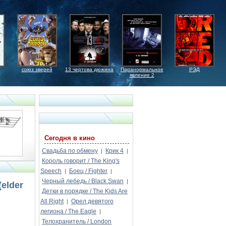
союз зверей
13 чертова дюжина
Паранормальное
РЭД
явление 2
Сегодня в кино
Свадьба по обмену
Крик 4
|
|
Король говорит / The King's
Speech
Боец / Fighter
|
|
Черный лебедь / Black Swan
|
(elder
Детки в порядке / The Kids Are
All Right
Орел девятого
|
легиона / The Eagle
|
Телохранитель / London