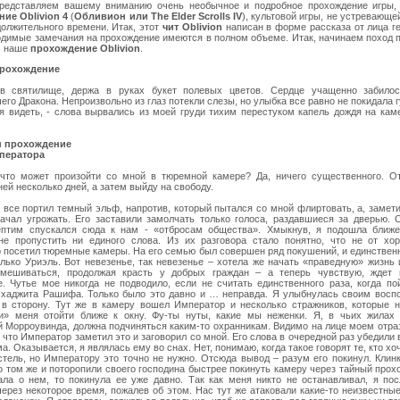
редставляем вашему вниманию очень необычное и подробное прохождение игры, 
ие Oblivion 4
(
Обливион или The Elder Scrolls IV
), культовой игры, не устревающе
должительного времени. Итак, этот
чит Oblivion
написан в форме рассказа от лица г
одимые замечания на прохождение имеются в полном объеме. Итак, начинаем поход 
м наше
прохождение Oblivion
.
прохождение
в святилище, держа в руках букет полевых цветов. Сердце учащенно забило
го Дракона. Непроизвольно из глаз потекли слезы, но улыбка все равно не покидала г
бя видеть, - слова вырвались из моей груди тихим перестуком капель дождя на ка
 прохождение
ператора
 что может произойти со мной в тюремной камере? Да, ничего существенного. От
ней несколько дней, а затем выйду на свободу.
о все портил темный эльф, напротив, который пытался со мной флиртовать, а, замет
начал угрожать. Его заставили замолчать только голоса, раздавшиеся за дверью. 
птим спускался сюда к нам - «отбросам общества». Хмыкнув, я подошла ближе
не пропустить ни единого слова. Из их разговора стало понятно, что не от хо
 посетил тюремные камеры. На его семью был совершен ряд покушений, и единстве
олько Уриэль. Вот невезенье, так невезенье – хотела же начать «праведную» жизнь
мешиваться, продолжая красть у добрых граждан – а теперь чувствую, ждет 
е. Чутье мое никогда не подводило, если не считать единственного раза, когда п
 хаджита Рашифа. Только было это давно и … неправда. Я улыбнулась своим восп
 в сторону. Тут же в камеру вошел Император и несколько стражников, которые н
и» меня отойти ближе к окну. Фу-ты нуты, какие мы неженки. Я, в чьих жилах 
й Морроувинда, должна подчиняться каким-то охранникам. Видимо на лице моем отра
 что Император заметил это и заговорил со мной. Его слова в очередной раз убедили в
а. Оказывается, я являлась ему во снах. Нет, понимаю, когда такое говорят те, кто хо
стель, но Императору это точно не нужно. Отсюда вывод – разум его покинул. Клинк
 том же и поторопили своего господина быстрее покинуть камеру через тайный прохо
ала о нем, то покинула ее уже давно. Так как меня никто не останавливал, я по
через некоторое время, пожалев об этом. Нас тут же атаковали какие-то неизвестны