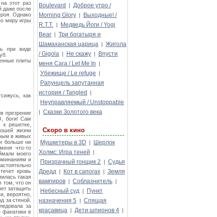
на этот раз
Boulevard
Доброе утро /
|
й даже после
ероя. Однако
Morning Glory
Выходные! /
|
по миру игры
R.T.T.
Медведь Йоги / Yogi
|
Bear
Три богатыря и
|
Шамаханская царица
Жигола
|
сь при виде
/ Gigola
Не скажу
Впусти
|
|
уб.
менные плиты
меня Сага / Let Me In
|
Убежище / Le refuge
|
Рапунцель запутанная
история / Tangled
|
сижусь, как
Неуправляемый / Unstoppable
Сказки Золотого века
|
ив презрение
О, боги! Сам
 к решетке,
Скоро в кино
рошей жизни
нным в живых
 и больше ни
Мушкетеры в 3D
Шерлок
|
меня что-то
Холмс: Игра теней
|
оймали моего
оминаниям и
Призрачный гонщик 2
Судья
|
астоятельно
течет кровь
Дредд
Кот в сапогах
Земля
|
|
зилась такая
вампиров
Соблазнитель
|
|
 том, что он
чет затащить
Небесный суд
Пункт
|
и, вероятно,
д за стеной.
назначения 5
Спящая
|
следовала за
красавица
Дети шпионов 4
|
|
е фанатики в