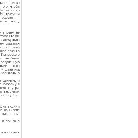
щаяся только
 того, чтобы
стического
йти третий и
 рассвет» -
стно, что у
ить цену, не
тому что он,
ла дождаться
лем оказался
 секта, куда
енов секты о
 Имперского
ни, не было.
 полученную
шили, что на
г у фанатика
 забывать о
ь ценным, и
я, поэтому я
оже. С утра,
 так легко,
знать у Тар-
х на виду» и
на на склепе
олько в том,
ы и пошла в
или придется