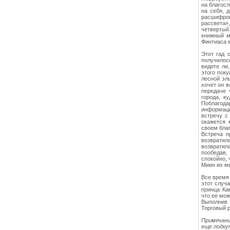
на благос
на себя, 
расшифро
рассвета»
четвертый
книжный м
Финтиаса 
Этот гад 
получилось
видите ли
этого пок
лесной эль
хочет он в
передаче 
города, к
Поблагода
информаци
встречу с
окажется 
своем благ
Встреча п
возвратил
возвратила
пообедав,
спокойно, 
Миин их м
Все время 
этот случ
принца Ка
что ее мож
Выполнив 
Торговый р
Примечани
еще подку