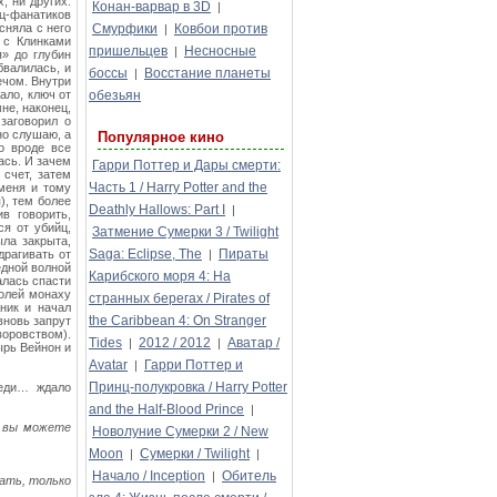
, ни других.
Конан-варвар в 3D
|
йц-фанатиков
сняла с него
Смурфики
Ковбои против
|
 с Клинками
пришельцев
Несносные
|
я» до глубин
бвалилась, и
боссы
Восстание планеты
|
ечом. Внутри
ало, ключ от
обезьян
не, наконец,
заговорил о
но слушаю, а
Популярное кино
о вроде все
ась. И зачем
Гарри Поттер и Дары смерти:
 счет, затем
Часть 1 / Harry Potter and the
меня и тому
), тем более
Deathly Hallows: Part I
|
в говорить,
я от убийц,
Затмение Сумерки 3 / Twilight
ла закрыта,
Saga: Eclipse, The
Пираты
драгивать от
|
едной волной
Карибского моря 4: На
алась спасти
олей монаху
странных берегах / Pirates of
ник и начал
the Caribbean 4: On Stranger
вновь запрут
воровством).
Tides
2012 / 2012
Аватар /
|
|
ырь Вейнон и
Avatar
Гарри Поттер и
|
Принц-полукровка / Harry Potter
реди… ждало
and the Half-Blood Prince
|
м вы можете
Новолуние Сумерки 2 / New
Moon
Сумерки / Twilight
|
|
Начало / Inception
Обитель
|
ать, только