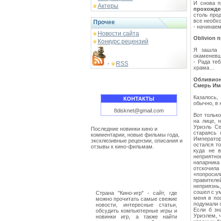
И снова п
Актеры
прохожден
столь про
все необх
Прочее
- начинае
Новости сайта
Oblivion 
Конкурс рецензий
Я зашла 
окаменевше
- Рада те
RSS
-
храма…
Обливион
Смерь Им
Казалось,
КОНТАКТЫ
обычно, в 
8disknet@gmail.com
Вот тольк
на лице, 
Уриэль Се
Последние новинки кино и
стараясь 
комментарии, новые фильмы года,
Император
эксклюзивные рецензии, описания и
остался т
отзывы к кино-фильмам.
куда не в
неприятно
напарника
отскочила
«попросил
правителе
неприязнь,
сошел с ум
Страна "Кино-игр" - сайт, где
меня в по
можно прочитать самые свежие
подумали о
новости, интересные статьи,
Если б зн
обсудить компьютерные игры и
Уриэлем, 
новинки игр, а также найти