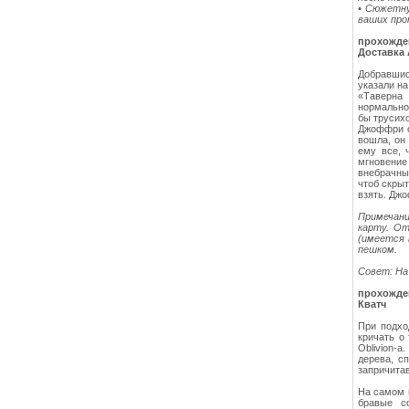
• Сюжетну
ваших про
прохожден
Доставка
Добравшис
указали на
«Таверна 
нормально
бы трусихо
Джоффри о
вошла, он
ему все, 
мгновение
внебрачным
чтоб скры
взять. Дж
Примечани
карту. От
(имеется 
пешком.
Совет: На
прохожден
Кватч
При подхо
кричать о
Oblivion-а
дерева, с
запричитав
На самом в
бравые с