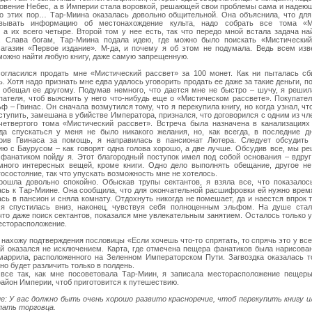
ловение Небес, а в Империи стала воровкой, решающей свои проблемы сама и надею
до этих пор… Тар-Миина оказалась довольно общительной. Она объяснила, что для
вывать информацию об местонахождение культа, надо собрать все тома «Ми
, а их всего четыре. Второй том у нее есть, так что передо мной встала задача на
. Слава богам, Тар-Миина подала идею, где можно было поискать «Мистический
агазин «Первое издание». М-да, и почему я об этом не подумала. Ведь всем изве
можно найти любую книгу, даже самую запрещенную.
согласился продать мне «Мистический рассвет» за 100 монет. Как ни пыталась сб
. Хотя надо признать мне едва удалось уговорить продать ее даже за такие деньги, по
, обещал ее другому. Подумав немного, что дается мне не быстро – шучу, я реши
упателя, чтоб выяснить у него что-нибудь еще о «Мистическом рассвете». Покупате
ф – Гвинас. Он сначала возмутился тому, что я перекупила книгу, но когда узнал, что
ступить, замешана в убийстве Императора, признался, что договорился с одним из чл
четвертого тома «Мистический рассвет». Встреча была назначена в канализациях
уда спускаться у меня не было никакого желания, но, как всегда, в последние д
рив Гвинаса за помощь, я направилась в пансионат Лютера. Следует обсудить
ю с Баурусом – как говорят одна голова хорошо, а две лучше. Обсудив все, мы ре
 фанатиком пойду я. Этот благородный поступок имел под собой основания – вдру
много интересных вещей, кроме книги. Одно дело выполнять обещание, другое не
осостояние, так что упускать возможность мне не хотелось.
рошла довольно спокойно. Обыскав трупы сектантов, я взяла все, что показалос
ась к Тар-Миине. Она сообщила, что для окончательной расшифровки ей нужно врем
сь в пансион и сняла комнату. Отдохнуть никогда не помешает, да и наестся впрок т
 я спустилась вниз, наконец, чувствуя себя полноценным эльфом. На душе стало
что даже поиск сектантов, показался мне увлекательным занятием. Осталось только у
есторасположение.
нахожу подтверждения пословицы «Если хочешь что-то спрятать, то спрячь это у все
ай оказался не исключением. Карта, где отмечена пещера фанатиков была нарисова
маррила, расположенного на Зеленном Императорском Пути. Загвоздка оказалась т
но будет различить только в полдень.
все так, как мне посоветовала Тар-Миин, я записала месторасположение пещер
айон Империи, чтоб приготовится к путешествию.
е: У вас должно быть очень хорошо развито красноречие, чтоб перекупить книгу 
пать торговца.