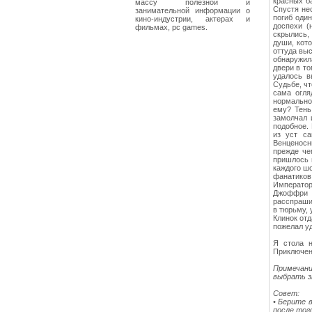
красных ба
массу полезной и
Спустя не
занимательной информации о
погиб один
кино-индустрии, актерах и
доспехи (
фильмах, pc games.
скрылись,
души, кото
оттуда вы
обнаружила
двери в то
удалось в
Судьбе, чт
сама огля
нормально.
ему? Тень
замолчал 
подобное. 
из уст са
Венценосн
прежде че
пришлось и
каждого шо
фанатиков.
Император
Джоффри –
расспрашив
в тюрьму, 
Клинок отд
пожелал у
Я стола н
Приключен
Примечани
выбрать з
Совет:
• Берите 
после того