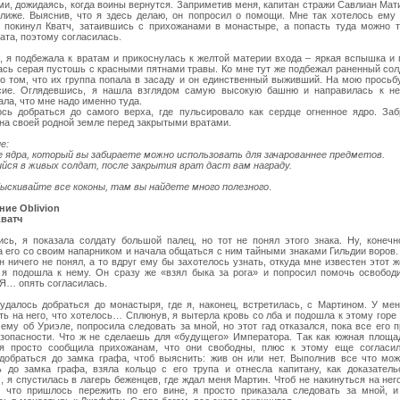
ми, дожидаясь, когда воины вернутся. Заприметив меня, капитан стражи Савлиан Мат
лиже. Выяснив, что я здесь делаю, он попросил о помощи. Мне так хотелось ему 
 покинул Кватч, затаившись с прихожанами в монастыре, а попасть туда можно то
ата, поэтому согласилась.
, я подбежала к вратам и прикоснулась к желтой материи входа – яркая вспышка и
ась серая пустошь с красными пятнами травы. Ко мне тут же подбежал раненный сол
 о том, что их группа попала в засаду и он единственный выживший. На мою просьб
сие. Оглядевшись, я нашла взглядом самую высокую башню и направилась к не
ла, что мне надо именно туда.
сь добраться до самого верха, где пульсировало как сердце огненное ядро. Заб
 на своей родной земле перед закрытыми вратами.
е:
е ядра, который вы забираете можно использовать для зачарованнее предметов.
йся в живых солдат, после закрытия врат даст вам награду.
ыскивайте все коконы, там вы найдете много полезного
.
ие Oblivion
Кватч
сь, я показала солдату большой палец, но тот не понял этого знака. Ну, конечн
а его со своим напарником и начала общаться с ним тайными знаками Гильдии воров.
н ничего не понял, а то вдруг ему бы захотелось узнать, откуда мне известен этот ж
 я подошла к нему. Он сразу же «взял быка за рога» и попросил помочь освободи
 Я… опять согласилась.
удалось добраться до монастыря, где я, наконец, встретилась, с Мартином. У ме
ть на него, что хотелось… Сплюнув, я вытерла кровь со лба и подошла к этому горе
ему об Уриэле, попросила следовать за мной, но этот гад отказался, пока все его 
езопасности. Что ж не сделаешь для «будущего» Императора. Так как южная площа
я просто сообщила прихожанам, что они свободны, плюс к этому еще согласи
добраться до замка графа, чтоб выяснить: жив он или нет. Выполнив все что мож
ь до замка графа, взяла кольцо с его трупа и отнесла капитану, как доказатель
, я спустилась в лагерь беженцев, где ждал меня Мартин. Чтоб не накинуться на нег
о, что пришлось пережить по его вине, я просто приказала следовать за мной, 