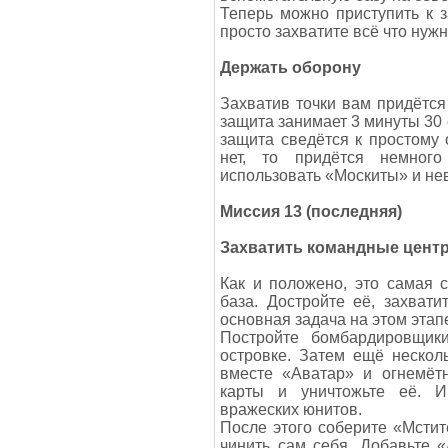
Теперь можно приступить к за
просто захватите всё что нужн
Держать оборону
Захватив точки вам придётся
защита занимает 3 минуты 30 
защита сведётся к простому 
нет, то придётся немног
использовать «Москиты» и не
Миссия 13 (последняя)
Захватить командные цент
Как и положено, это самая 
база. Достройте её, захват
основная задача на этом этап
Постройте бомбардировщик
островке. Затем ещё нескол
вместе «Аватар» и огнемётн
карты и уничтожьте её. И
вражеских юнитов.
После этого соберите «Мстите
чинить сам себя. Добавьте 