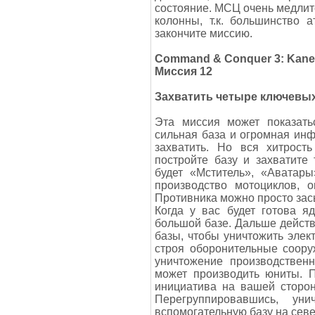
состояние. МСЦ очень медлите
колонны, т.к. большинство 
закончите миссию.
Command & Conquer 3: Kane
Миссия 12
Захватить четыре ключевых
Эта миссия может показатьс
сильная база и огромная инф
захватить. Но вся хитрост
постройте базу и захватите
будет «Мститель», «Аватары
производство мотоциклов, 
Противника можно просто зас
Когда у вас будет готова я
большой базе. Дальше действ
базы, чтобы уничтожить элек
строя оборонительные соору
уничтожение производственн
может производить юниты. П
инициатива на вашей сторон
Перегруппировавшись, ун
вспомогательную базу на севе