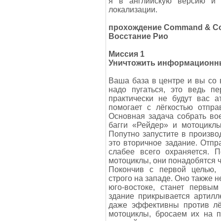
я в английскую версию и 
локализации.
прохождение Command & Con
Восстание Рио
Миссия 1
Уничтожить информационн
Ваша база в центре и вы со 
надо пугаться, это ведь п
практически не будут вас а
помогает с лёгкостью отпра
Основная задача собрать во
багги «Рейдер» и мотоциклы
Попутно запустите в произво
это вторичное задание. Отпр
слабее всего охраняется. П
мотоциклы, они понадобятся ч
Покончив с первой целью, 
строго на западе. Оно также н
юго-востоке, станет первы
здание прикрывается артилл
даже эффективны против лёг
мотоциклы, бросаем их на п