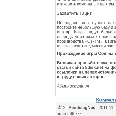
атаковать командные центры.
Захватить Тацит
Последние два пункта нахо
постройте небольшую базу и з
аватар. Когда падут барье
очередь уничтожьте произво
производства «СТ-ТМ». Двигай
вы его захватите, миссия зав
Прохождение игры Command 
Большая просьба всем, кт
статьи сайта 8disk.net на 
ссылочки на первоисточник
к труду наших авторов.
Администрация
Коммен
2 |
PendelugNed
| 2011-11-
iuurr 588 kkk