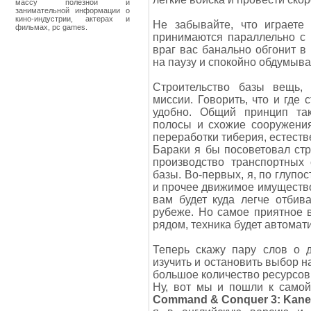
массу полезной и
занимательной информации о
кино-индустрии, актерах и
Не забывайте, что играет
фильмах, pc games.
принимаются параллельно с п
враг вас банально обгонит в 
на паузу и спокойно обдумыв
Строительство базы вещь, 
миссии. Говорить, что и где 
удобно. Общий принцип так
полосы и схожие сооружения
переработки тиберия, естеств
Бараки я бы посоветовал стро
производство транспортных
базы. Во-первых, я, по глупос
и прочее движимое имущество 
вам будет куда легче отбив
рубеже. Но самое приятное в
рядом, техника будет автомат
Теперь скажу пару слов о д
изучить и остановить выбор н
большое количество ресурсов
Ну, вот мы и пошли к самой
Command & Conquer 3: Kane