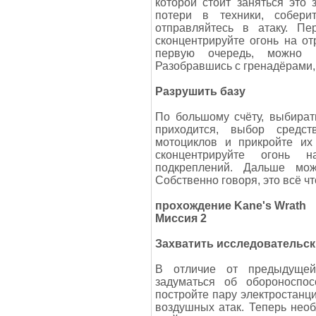
которой стоит заняться это
потери в техники, собер
отправляйтесь в атаку. Пе
сконцентрируйте огонь на от
первую очередь, можно п
Разобравшись с гренадёрами, 
Разрушить базу
По большому счёту, выбират
приходится, выбор средст
мотоциклов и прикройте их
сконцентрируйте огонь 
подкреплений. Дальше мож
Собственно говоря, это всё чт
прохождение Kane's Wrath
Миссия 2
Захватить исследовательск
В отличие от предыдущей
задуматься об обороноспо
постройте пару электростанци
воздушных атак. Теперь необх