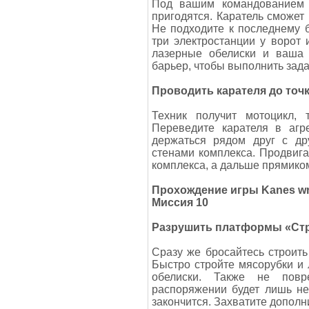
Под вашим командованием б
пригодятся. Каратель сможет
Не подходите к последнему б
три электростанции у ворот 
лазерные обелиски и ваша 
барьер, чтобы выполнить зада
Проводить карателя до точ
Техник получит мотоцикл, 
Переведите карателя в агр
держаться рядом друг с дру
стенами комплекса. Продвига
комплекса, а дальше прямиком
Прохождение игры Kanes wr
Миссия 10
Разрушить платформы «Ст
Сразу же бросайтесь строить 
Быстро стройте мясорубки и 
обелиски. Также не пов
распоряжении будет лишь не
закончится. Захватите дополн