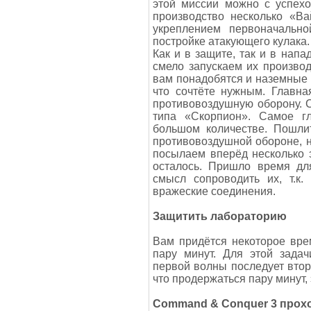
этой миссии можно с успехо
производство несколько «Ва
укреплением первоначально
постройке атакующего кулака.
Как и в защите, так и в напа
смело запускаем их производ
вам понадобятся и наземные в
что сочтёте нужным. Главна
противовоздушную оборону. С
типа «Скорпион». Самое гл
большом количестве. Пошлит
противовоздушной обороне, н
посылаем вперёд несколько 
осталось. Пришло время для
смысл сопроводить их, т.к.
вражеские соединения.
Защитить лабораторию
Вам придётся некоторое врем
пару минут. Для этой задач
первой волны последует втора
что продержаться пару минут, 
Command & Conquer 3 прох