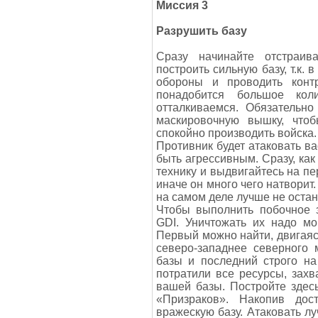
Миссия 3
Разрушить базу
Сразу начинайте отстраив
построить сильную базу, т.к. 
обороны и проводить конт
понадобится большое кол
отталкиваемся. Обязательно
маскировочную вышку, что
спокойно производить войска.
Противник будет атаковать в
быть агрессивным. Сразу, как
технику и выдвигайтесь на пе
иначе он много чего натворит
на самом деле лучше не оста
Чтобы выполнить побочное з
GDI. Уничтожать их надо мо
Первый можно найти, двигаясь
северо-западнее северного 
базы и последний строго на
потратили все ресурсы, захв
вашей базы. Постройте здес
«Призраков». Накопив дос
вражескую базу. Атаковать лу