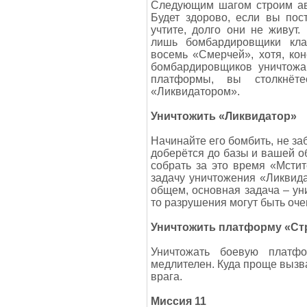
Следующим шагом строим ави
Будет здорово, если вы пос
учтите, долго они не живут
лишь бомбардировщики кла
восемь «Смерчей», хотя, ко
бомбардировщиков уничтожай
платформы, вы столкнё
«Ликвидатором».
Уничтожить «Ликвидатор»
Начинайте его бомбить, не за
доберётся до базы и вашей об
собрать за это время «Мстит
задачу уничтожения «Ликвида
общем, основная задача – уни
то разрушения могут быть оче
Уничтожить платформу «Ст
Уничтожать боевую платф
медлителен. Куда проще вызв
врага.
Миссия 11