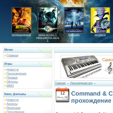
неуправляемый
гарри поттер 7:
скайлайн
мегамозг
дары смерти часть
1
Меню
Главная
Игры
Новости
Прохождения
Превью
Обзоры
→
→
Главная
Прохождения игр
ММО
Command & Co
12
Кино, фильмы
Июль '08
прохождение
Новости
Анонсы
Рецензии
Популярное