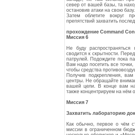
север от вашей базы, та нахо
остановив атаки на свою базу
Затем облетите вокруг п
препятствий захватить послед
прохождение Command Conqu
Миссия 6
Не буду распространяться 
сводится к скрытности. Перед
патрулей. Подождите пока па
Вам надо посетить все точки,
чтобы средства противовозду
Получив подкрепления, вам
центры. Не обращайте вниман
вашей цели. В конце вам на
также концентрируем на нём 
Миссия 7
Захватить лабораторию до
Как обычно, первое о чём с
миссии в ограниченном бюдже
несколько обелисков и «Мясор