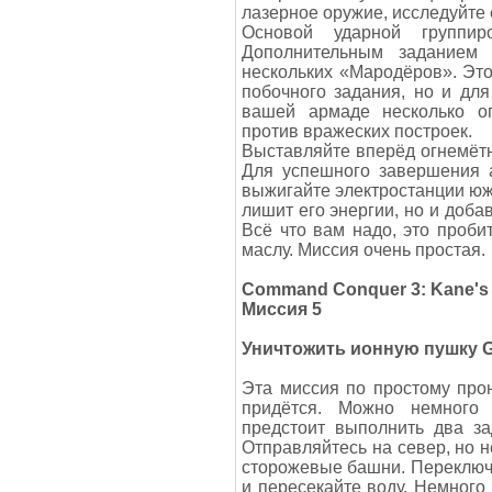
лазерное оружие, исследуйте 
Основой ударной группир
Дополнительным заданием 
нескольких «Мародёров». Это
побочного задания, но и для
вашей армаде несколько о
против вражеских построек.
Выставляйте вперёд огнемётны
Для успешного завершения а
выжигайте электростанции юж
лишит его энергии, но и доба
Всё что вам надо, это проби
маслу. Миссия очень простая.
Command Conquer 3: Kane's
Миссия 5
Уничтожить ионную пушку 
Эта миссия по простому про
придётся. Можно немного 
предстоит выполнить два за
Отправляйтесь на север, но н
сторожевые башни. Переключи
и пересекайте воду. Немного 