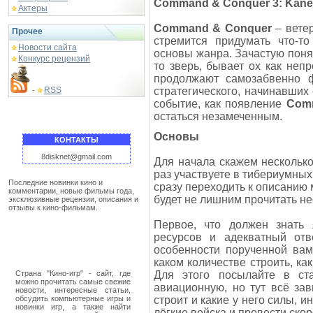
Command & Conquer 3: Kane
Актеры
Command & Conquer
– ветер
Прочее
стремится придумать что-т
Новости сайта
основы жанра. Зачастую понят
Конкурс рецензий
то зверь, бывает ох как неп
продолжают самозабвенно ф
RSS
стратегического, начинавших
-
событие, как появление
Comm
остаться незамеченным.
Основы
КОНТАКТЫ
8disknet@gmail.com
Для начала скажем нескольк
раз участвуете в тибериумных
Последние новинки кино и
сразу переходить к описанию 
комментарии, новые фильмы года,
будет не лишним прочитать не
эксклюзивные рецензии, описания и
отзывы к кино-фильмам.
Первое, что должен знать 
ресурсов и адекватный отв
особенности порученной вам
каком количестве строить, как
Страна "Кино-игр" - сайт, где
Для этого посылайте в ста
можно прочитать самые свежие
авиационную, но тут всё зав
новости, интересные статьи,
обсудить компьютерные игры и
строит и какие у него силы, 
новинки игр, а также найти
лёгкие войска и провести ско