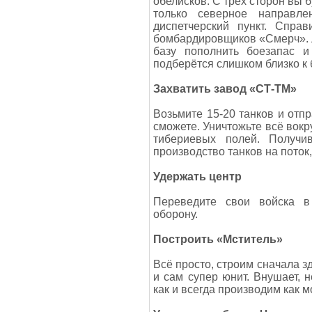
обелисков. С трёх сторон вы 
только северное направле
диспетчерский пункт. Спр
бомбардировщиков «Смерч». Л
базу пополнить боезапас и
подберётся слишком близко к 
Захватить завод «СТ-ТМ»
Возьмите 15-20 танков и отпр
сможете. Уничтожьте всё вокр
тибериевых полей. Получи
производство танков на поток
Удержать центр
Переведите свои войска в
оборону.
Построить «Мститель»
Всё просто, строим сначала з
и сам супер юнит. Внушает, 
как и всегда производим как 