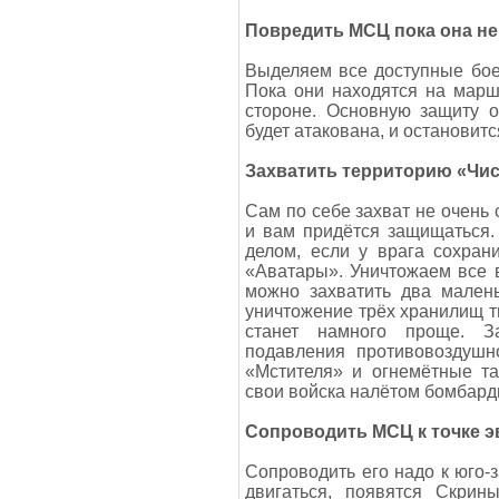
Повредить МСЦ пока она не
Выделяем все доступные бое
Пока они находятся на марш
стороне. Основную защиту о
будет атакована, и остановитс
Захватить территорию «Чи
Сам по себе захват не очень 
и вам придётся защищаться.
делом, если у врага сохран
«Аватары». Уничтожаем все 
можно захватить два малень
уничтожение трёх хранилищ т
станет намного проще. З
подавления противовоздушн
«Мстителя» и огнемётные та
свои войска налётом бомбар
Сопроводить МСЦ к точке э
Сопроводить его надо к юго-з
двигаться, появятся Скрин