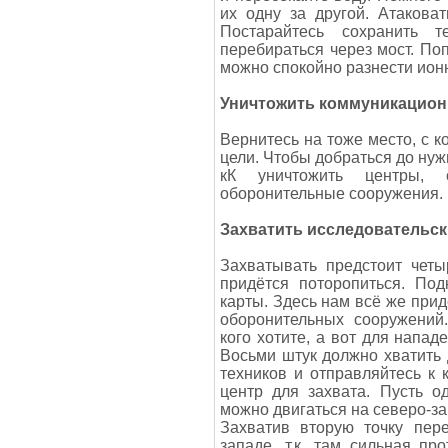
их одну за другой. Атакова
Постарайтесь сохранить т
перебираться через мост. По
можно спокойно разнести ион
Уничтожить коммуникацион
Вернитесь на тоже место, с к
цели. Чтобы добраться до нуж
кК уничтожить центры, 
оборонительные сооружения.
Захватить исследовательс
Захватывать предстоит четы
придётся поторопиться. Под
карты. Здесь нам всё же прид
оборонительных сооружений
кого хотите, а вот для напа
Восьми штук должно хватить 
техников и отправляйтесь к 
центр для захвата. Пусть од
можно двигаться на северо-за
Захватив вторую точку пере
западе, т.к. там сильная п