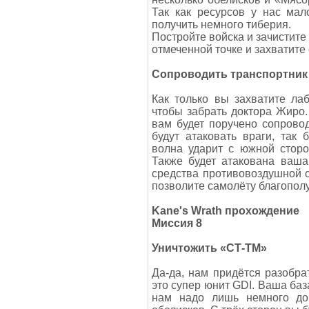
Так как ресурсов у нас мал
получить немного тиберия.
Постройте войска и зачистите
отмеченной точке и захватите 
Сопроводить транспортник
Как только вы захватите ла
чтобы забрать доктора Жиро.
вам будет поручено сопровод
будут атаковать враги, так 
волна ударит с южной сторо
Также будет атакована ваша
средства противовоздушной о
позволите самолёту благополу
Kane's Wrath прохождение
Миссия 8
Уничтожить «СТ-ТМ»
Да-да, нам придётся разобр
это супер юнит GDI. Ваша баз
нам надо лишь немного дор