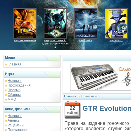
неуправляемый
гарри поттер 7:
скайлайн
мегамозг
дары смерти часть
1
Меню
Главная
Игры
Новости
Прохождения
Превью
Обзоры
→
→
Главная
Новости игр
ММО
GTR Evolutio
22
Кино, фильмы
Май '08
Новости
Анонсы
Права на издание гоночного
Рецензии
которого является студия S
Популярное