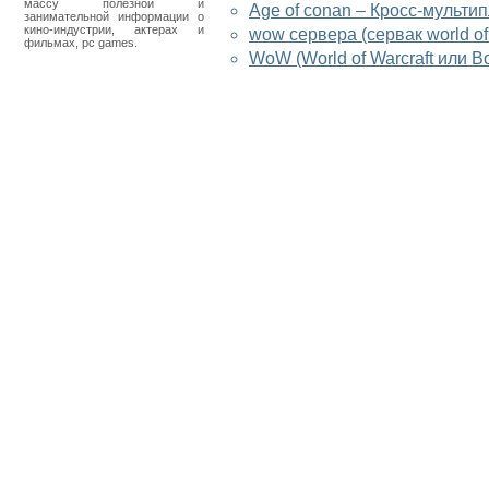
массу полезной и
Age of conan – Кросс-мульт
занимательной информации о
кино-индустрии, актерах и
wow сервера (сервак world of 
фильмах, pc games.
WoW (World of Warcraft или 