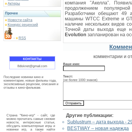
компания "Акелла". Появи
Актеры
продолжением популярно
Разработчики обещают 49 а
Прочее
машины WTCC Extreme и GT, 
Новости сайта
наличие нескольких видов со
Конкурс рецензий
Точной даты выхода еще не
Evolution
запланирован на осе
RSS
-
Коммен
комментарии и о
КОНТАКТЫ
Ваше имя:
8disknet@gmail.com
Текст:
Последние новинки кино и
(не более 1000 знаков)
комментарии, новые фильмы года,
эксклюзивные рецензии, описания и
отзывы к кино-фильмам.
Другие публикации:
Страна "Кино-игр" - сайт, где
можно прочитать самые свежие
Sublustrum – дата выхода - 2
новости, интересные статьи,
обсудить компьютерные игры и
BESTWAY – новая надежда
новинки игр, а также найти