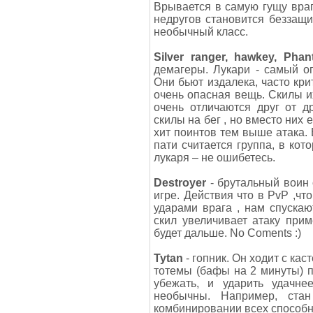
Врывается в самую гущу враг
недругов становится беззащи
необычный класс.
Silver ranger, hawkey, Pha
демагеры. Лукари - самый о
Они бьют издалека, часто кри
очень опасная вещь. Скилы и
очень отличаются друг от д
скилы на бег , но вместо них е
хит поинтов тем выше атака.
пати считается группа, в кот
лукаря – не ошибетесь.
Destroyer
- брутальный воин 
игре. Действия что в PvP ,чт
ударами врага , нам спуска
скил увеличивает атаку при
будет дальше. No Coments :)
Tytan
- гопник. Он ходит с кас
тотемы (бафы на 2 минуты) п
убежать, и ударить удачн
необычны. Например, ста
комбинировании всех способно