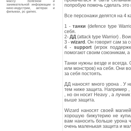
массу полезной и
занимательной информации о
попробую помочь сделать это
кино-индустрии, актерах и
фильмах, pc games.
Все персонажи делятся на 4 к
1 -
танки
(defence type Warri
себя.
2-
ДД
(attack type Warrior) . В
3 -
wizard
. Он говорит сам за с
4 -
support
(игрок поддержк
помогают своим союзникам, а 
Танки нужны везде и всегда.
или монстров) на себя. Они во
за себя постоять.
ДД наносят много урона . У н
тем ниже защита. Например ,
, но он носит Heavy , а лучни
выше защита.
Wizard наносят своей магие
хорошую бижутерию не купил
вам наносить больше урона 
очень маленькая защита и мало