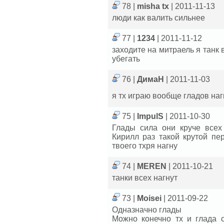
78 |
misha tx
| 2011-11-13
люди как валить сильнее
77 |
1234
| 2011-11-12
заходите на митраель я танк 
убегать
76 |
ДимаН
| 2011-11-03
я тх играю вообще гладов на
75 |
ImpulS
| 2011-10-30
Глады сила они круче всех 
Кирилл раз такой крутой пе
твоего тхря нагну
74 |
MEREN
| 2011-10-21
танки всех нагнут
73 |
Moisei
| 2011-09-22
Одназначно глады
Можно конечно тх и глада с