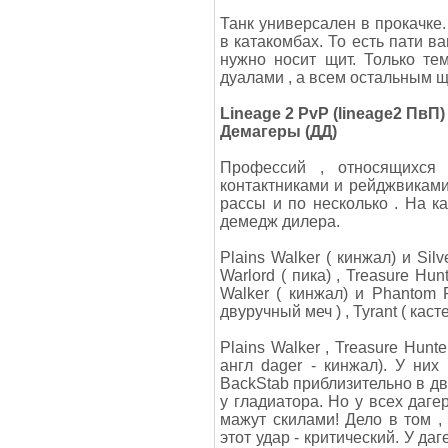
Танк универсален в прокачке
в катакомбах. То есть пати в
нужно носит щит. Только те
дуалами , а всем остальным щ
Lineage 2 PvP (lineage2 ПвП) 
Демагеры (ДД)
Профессий , относящихся
контактниками и рейджвиками 
рассы и по несколько . На 
демедж дилера.
Plains Walker ( кинжал) и Silv
Warlord ( пика) , Treasure Hun
Walker ( кинжал) и Phantom R
двуручный меч ) , Tyrant ( каст
Plains Walker , Treasure Hunt
англ dager - кинжал). У ни
BackStab приблизительно в два
у гладиатора. Но у всех даге
мажут скилами! Дело в том , 
этот удар - критический. У д