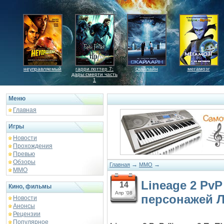
неуправляемый
гарри поттер 7:
скайлайн
мегамозг
дары смерти часть
1
Меню
Главная
Игры
Новости
Прохождения
Превью
Обзоры
→
→
Главная
MMO
ММО
Lineage 2 PvP
14
Кино, фильмы
Апр '08
персонажей Л
Новости
Анонсы
Рецензии
Популярное