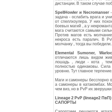
дистанции. В таком случае по
SpellHowler и Necromanser
-
задача - ослабить врага и ун
от спеллхоулера. У них похо
боевых магий , а у некромант
мага считаются самыми сильн
Против магов есть молчание
некроса есть паралич. В Pv
молчанку , тогда вы победили.
Elemental Sumoner, Warl
отличаются лишь видом жив
лошадь , люди - кота , те
полностью одинаковы. Сила
уровню. Тут главное терпение
Маги и самонеры бесспорно о
а самонеры в катакомбах. Мо
чем виз, но в PvP их зверушки
Lineage 2 PvP (lineage2 ПвП) 
САПОРТЫ
Сапортами решаются играт