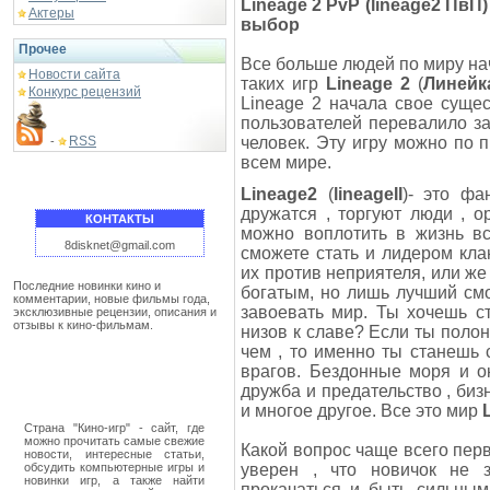
Lineage 2 PvP (lineage2 ПвП
Актеры
выбор
Прочее
Все больше людей по миру н
Новости сайта
таких игр
Lineage 2
(
Линейка
Конкурс рецензий
Lineage 2 начала свое сущес
пользователей перевалило з
RSS
человек. Эту игру можно по
-
всем мире.
Lineage2
(
lineageII
)- это фа
дружатся , торгуют люди , о
КОНТАКТЫ
можно воплотить в жизнь в
8disknet@gmail.com
сможете стать и лидером кла
их против неприятеля, или ж
Последние новинки кино и
богатым, но лишь лучший см
комментарии, новые фильмы года,
завоевать мир. Ты хочешь с
эксклюзивные рецензии, описания и
отзывы к кино-фильмам.
низов к славе? Если ты поло
чем , то именно ты станешь
врагов. Бездонные моря и о
дружба и предательство , биз
и многое другое. Все это мир
Страна "Кино-игр" - сайт, где
можно прочитать самые свежие
Какой вопрос чаще всего пер
новости, интересные статьи,
обсудить компьютерные игры и
уверен , что новичок не з
новинки игр, а также найти
прокачаться и быть сильны