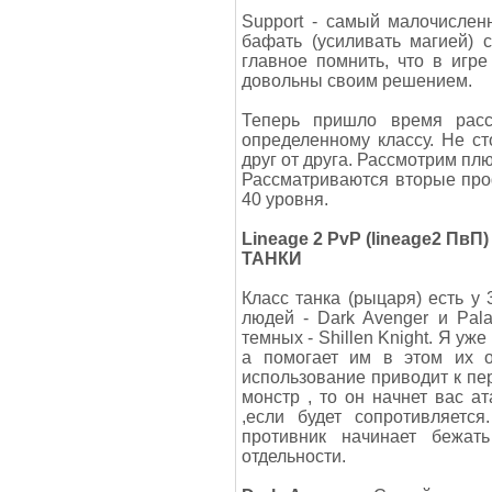
Support - самый малочислен
бафать (усиливать магией) 
главное помнить, что в игре
довольны своим решением.
Теперь пришло время расс
определенному классу. Не ст
друг от друга. Рассмотрим пл
Рассматриваются вторые про
40 уровня.
Lineage 2 PvP (lineage2 ПвП) 
ТАНКИ
Класс танка (рыцаря) есть у 
людей - Dark Avenger и Pala
темных - Shillen Knight. Я уже
а помогает им в этом их ос
использование приводит к пе
монстр , то он начнет вас ат
,если будет сопротивляетс
противник начинает бежат
отдельности.