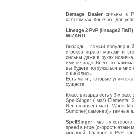
Demage Dealer
сильны в PV
катакомбах. Конечно , для ус
Lineage 2 PvP (lineage2 ПвП) 
WIZARD
Визарды - самый популярный
игроков играют магами и эт
сильны даже в руках новичка
ими не надо. Всего-то нажима
вы будете погружаться в мир 
ошибались.
Есть маги , которые уничтож
существ.
Класс визарда есть у 3-х расс
SpellSinger ( маг) Elemental 
Necromanser ( маг) , Warlock( 
Sumoner( самонер).- темные 
SpellSinger
- маг , у которог
speed в игре (скорость атаки 
молнией. Главное в PvP зан