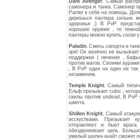
Dark Avenger
. Самый распр
самонера и танка. Самонер п
Panter к себе на помощь. Дол
дерешься пантера сильно м
здоровья :) В PvP предста
хорошее оружия , то темно
пантеры можно купить соски у
Paladin
. Смесь сапорта и танк
зря! Он конечно не вызывает 
поддержки ( лечение , бафы
против магов. Своими аурами
. В PvP один на один не так
незаменим.
Temple Knight
. Самый типич
Ельф призывает cubic , котор
скилы против undead. В PvP с
шмота.
Shillen Knight
. Самый атакую
исскуствами. Призывает 
отправляют и бьют врага.
обездвиживает цель. Больш
умелый шилен кнайт сможет по