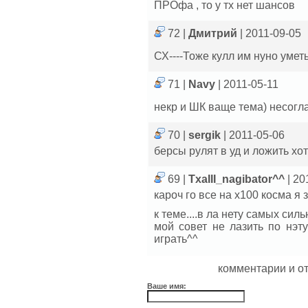
ПРОфа , то у тх нет шансов
72 |
Дмитрий
| 2011-09-05
СХ----Тоже кулл им нуно уметь
71 |
Navy
| 2011-05-11
некр и ШК ваще тема) несог
70 |
sergik
| 2011-05-06
берсы рулят в уд и ложить хот
69 |
TxaIII_nagibator^^
| 20
кароч го все на х100 косма я з
к теме....в ла нету самых сил
мой совет не лазить по нэту
играть^^
комментарии и о
Ваше имя: