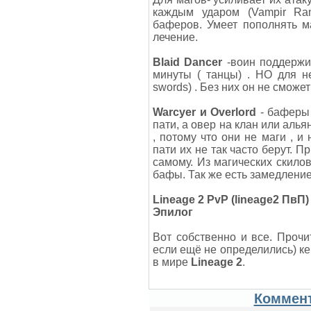
каждым ударом (Vampir Ra
баферов. Умеет пополнять м
лечение.
Blaid Dancer
-воин поддержи.
минуты ( танцы) . НО для н
swords) . Без них он не сможе
Warcyer и Overlord
- баферы 
пати, а овер на клан или аль
, потому что они не маги , и
пати их не так часто берут. П
самому. Из магических скилов 
бафы. Так же есть замедление
Lineage 2 PvP (lineage2 ПвП) 
Эпилог
Вот собственно и все. Прочи
если ещё не определились) ке
в мире
Lineage 2
.
Коммент