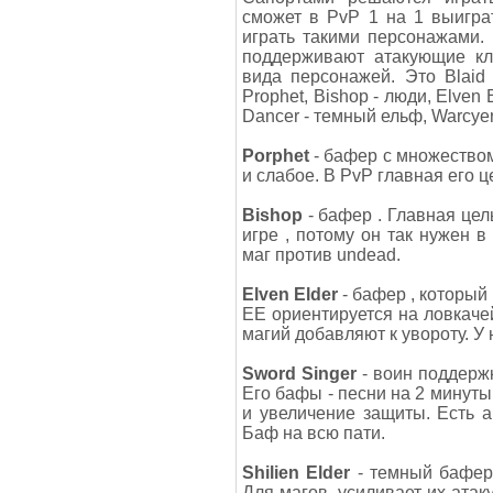
сможет в PvP 1 на 1 выигра
играть такими персонажами.
поддерживают атакующие кл
вида персонажей. Это Blaid 
Prophet, Bishop - люди, Elven E
Dancer - темный ельф, Warcyer 
Porphet
- бафер с множеством
и слабое. В PvP главная его ц
Bishop
- бафер . Главная цел
игре , потому он так нужен 
маг против undead.
Elven Elder
- бафер , который
ЕЕ ориентируется на ловкачей
магий добавляют к увороту. У 
Sword Singer
- воин поддерж
Его бафы - песни на 2 минуты
и увеличение защиты. Есть а
Баф на всю пати.
Shilien Elder
- темный бафер.
Для магов- усиливает их атак