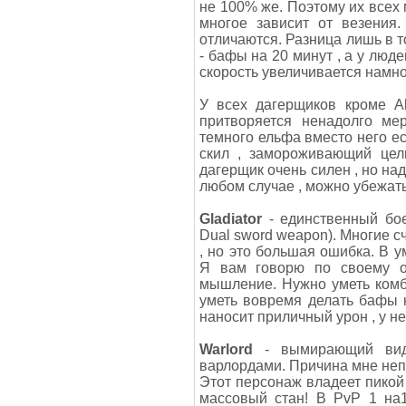
не 100% же. Поэтому их всех 
многое зависит от везения
отличаются. Разница лишь в т
- бафы на 20 минут , а у люде
скорость увеличивается намн
У всех дагерщиков кроме Ab
притворяется ненадолго ме
темного ельфа вместо него ес
скил , замороживающий цел
дагерщик очень силен , но над
любом случае , можно убежать
Gladiator
- единственный бо
Dual sword weapon). Многие с
, но это большая ошибка. В у
Я вам говорю по своему оп
мышление. Нужно уметь комб
уметь вовремя делать бафы н
наносит приличный урон , у н
Warlord
- вымирающий вид.
варлордами. Причина мне неп
Этот персонаж владеет пикой 
массовый стан! В PvP 1 на1