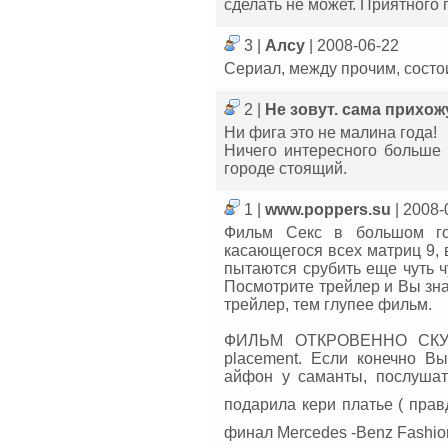
сделать не может. Приятного 
3 |
Алсу
| 2008-06-22
Сериал, между прочим, состои
2 |
Не зовут. сама прихо
Ни фига это не малина года!
Ничего интересного больше 
городе стоящий.
1 |
www.poppers.su
| 2008-
Фильм Секс в большом го
касающегося всех матриц 9, 
пытаются срубить еще чуть ч
Посмотрите трейлер и Вы зна
трейлер, тем глупее фильм.
ФИЛЬМ ОТКРОВЕННО СКУШЕ
placement. Если конечно В
айфон у саманты, послушат
подарила кери платье ( пра
финал Merсedes -Benz Fashio