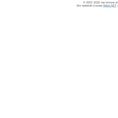
© 2007-2026 частичное и
без прямой ссылки
8disk.NET