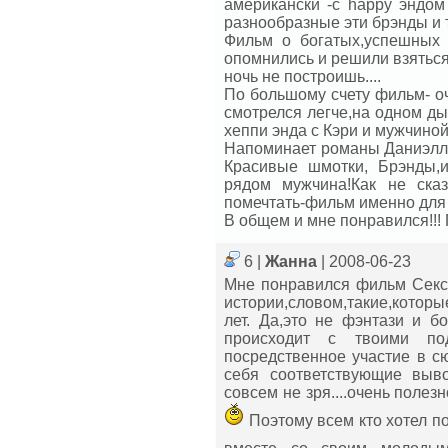
американски -с happy эндом
разнообразные эти брэнды и т
Фильм о богатых,успешных т
опомнились и решили взяться 
ночь не построишь....
По большому счету фильм- оче
смотрелся легче,на одном дых
хеппи энда с Кэри и мужчиной
Напоминает романы Даниэллы
Красивые шмотки, Брэнды,
рядом мужчина!Как не сказ
помечтать-фильм именно для н
В общем и мне понравился!!! 
6 |
Жанна
| 2008-06-23
Мне понравился фильм Секс 
истории,словом,такие,которые
лет. Да,это не фэнтази и бо
происходит с твоими п
посредственное участие в с
себя соответствующие выв
совсем не зря....очень поле
Поэтому всем кто хотел пос