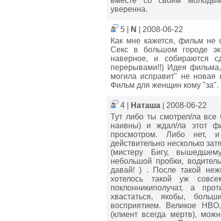
вместе со своим молодым
уверенна.
5 |
N
| 2008-06-22
Как мне кажется, фильм не 
Секс в большом городе экр
наверное, и собираются сд
перерывами!!) Идея фильма,
могила исправит" не новая 
Фильм для женщин кому "за".
4 |
Наташа
| 2008-06-22
Тут либо ты смотрел/ла все 
наивны) и ждал/ла этот ф
просмотром. Либо нет, 
действительно несколько зат
(мистеру Бигу, вышедшем
небольшой пробки, водитель
давай! ) . После такой неж
хотелось такой уж совсем
поклонникиполучат, а про
хвастаться, якобы, боль
восприятием. Великое HBO,
(клиент всегда мертв), мож