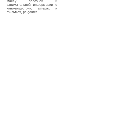
массу полезной и
занимательной информации о
кино-индустрии, актерах и
фильмах, pc games.