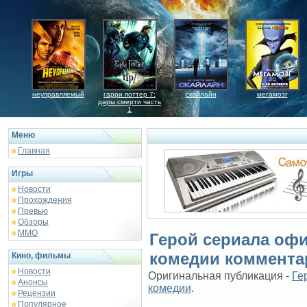
неуправляемый
гарри поттер 7:
скайлайн
мегамозг
дары смерти часть
1
Меню
Главная
Игры
Новости
Прохождения
Превью
Обзоры
ММО
Герой сериала оф
комедии коммента
Кино, фильмы
Новости
Оригинальная публикация -
Ге
Анонсы
комедии
.
Рецензии
Популярное