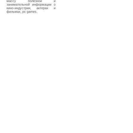
массу полезной и
занимательной информации о
кино-индустрии, актерах и
фильмах, pc games.