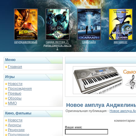
неуправляемый
гарри поттер 7:
скайлайн
мегамозг
дары смерти часть
1
Меню
Главная
Игры
Новости
Прохождения
Превью
Обзоры
ММО
Новое амплуа Анджелин
Оригинальная публикация -
Новое амплуа А
Кино, фильмы
Новости
комментарии 
Анонсы
Ваше имя:
Рецензии
Популярное