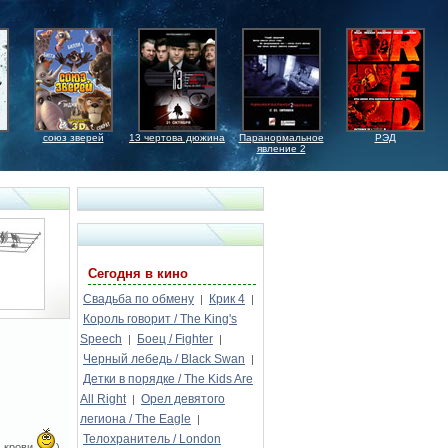
союз зверей
13 чертова дюжина
Паранормальное
РЭД
явление 2
Сегодня в кино
Свадьба по обмену
Крик 4
|
|
Король говорит / The King's
Speech
Боец / Fighter
|
|
Черный лебедь / Black Swan
|
Детки в порядке / The Kids Are
All Right
Орел девятого
|
легиона / The Eagle
|
Телохранитель / London
е крови
)