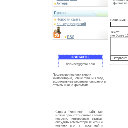
Актеры
фильм на 
Прочее
Новости сайта
Ваше имя:
Конкурс рецензий
Текст:
(не более 1
RSS
-
КОНТАКТЫ
8disknet@gmail.com
Последние новинки кино и
комментарии, новые фильмы года,
эксклюзивные рецензии, описания и
отзывы к кино-фильмам.
Страна "Кино-игр" - сайт, где
можно прочитать самые свежие
новости, интересные статьи,
обсудить компьютерные игры и
новинки игр, а также найти