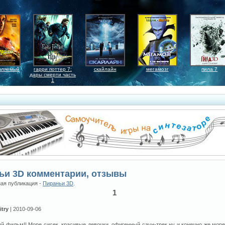
вляемый
гарри поттер 7:
скайлайн
мегамозг
пила 7
дары смерти часть
1
ьи 3D комментарии, отзывы
ая публикация -
Пираньи 3D
.
1
itry
| 2010-09-06
 фильм!! Море сисек, красивые девочки, офигенный саун-трек ну и конечно же мор