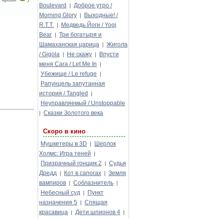
Boulevard
Доброе утро /
|
Morning Glory
Выходные! /
|
R.T.T.
Медведь Йоги / Yogi
|
Bear
Три богатыря и
|
Шамаханская царица
Жигола
|
/ Gigola
Не скажу
Впусти
|
|
меня Сага / Let Me In
|
Убежище / Le refuge
|
Рапунцель запутанная
история / Tangled
|
Неуправляемый / Unstoppable
Сказки Золотого века
|
Скоро в кино
Мушкетеры в 3D
Шерлок
|
Холмс: Игра теней
|
Призрачный гонщик 2
Судья
|
Дредд
Кот в сапогах
Земля
|
|
вампиров
Соблазнитель
|
|
Небесный суд
Пункт
|
назначения 5
Спящая
|
красавица
Дети шпионов 4
|
|