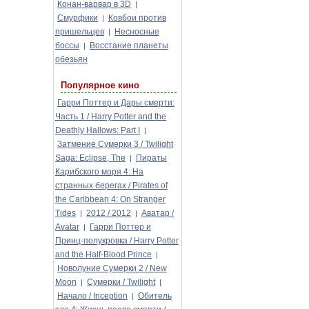
Конан-варвар в 3D
|
Смурфики
Ковбои против
|
пришельцев
Несносные
|
боссы
Восстание планеты
|
обезьян
Популярное кино
Гарри Поттер и Дары смерти:
Часть 1 / Harry Potter and the
Deathly Hallows: Part I
|
Затмение Сумерки 3 / Twilight
Saga: Eclipse, The
Пираты
|
Карибского моря 4: На
странных берегах / Pirates of
the Caribbean 4: On Stranger
Tides
2012 / 2012
Аватар /
|
|
Avatar
Гарри Поттер и
|
Принц-полукровка / Harry Potter
and the Half-Blood Prince
|
Новолуние Сумерки 2 / New
Moon
Сумерки / Twilight
|
|
Начало / Inception
Обитель
|