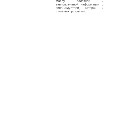
массу полезной и
занимательной информации о
кино-индустрии, актерах и
фильмах, pc games.