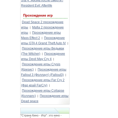
зла 4: Жизнь после смерти /
Resident Evil: Afterlife
Прохождение игр
Dead Space 2 прохождение
игры
Mafia 2 прохождение
|
игры
Прохождение игры
|
Mass Effect 2
Прохождение
|
игры GTA 4 Grand Theft Auto IV
|
Прохождение игры Ведьмак
(The Witcher)
Прохождение
|
игры Devil May Cry 4
|
Прохождение игры Crysis
(Кризис)
Прохождение игры
|
Fallout 3 (Фоллаут) (Fallout3)
|
Прохождение игры Far Cry 2
(Фар край FarCry)
|
Прохождение игры Collapse
(Коллапс)
Прохождение игры
|
Dead space
"Страна Кино - Игр": это кино -