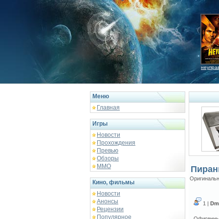
неупра
Меню
Главная
Игры
Новости
Прохождения
Превью
Обзоры
ММО
Пиран
Оригинальн
Кино, фильмы
Новости
Анонсы
1 |
Dm
Рецензии
Популярное
Офигенный