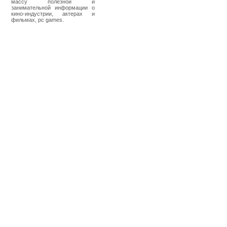
массу полезной и
занимательной информации о
кино-индустрии, актерах и
фильмах, pc games.