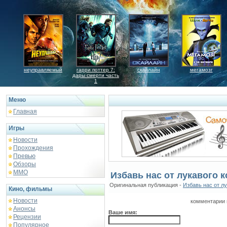
неуправляемый
гарри поттер 7:
скайлайн
мегамозг
дары смерти часть
1
Меню
Главная
Игры
Новости
Прохождения
Превью
Обзоры
ММО
Избавь нас от лукавого 
Оригинальная публикация -
Избавь нас от л
Кино, фильмы
Новости
комментарии 
Анонсы
Ваше имя:
Рецензии
Популярное