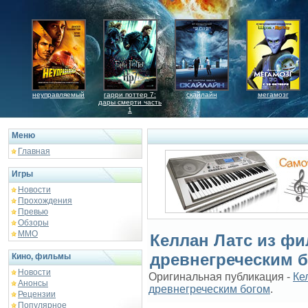
неуправляемый
гарри поттер 7:
скайлайн
мегамозг
дары смерти часть
1
Меню
Главная
Игры
Новости
Прохождения
Превью
Обзоры
ММО
Келлан Латс из фи
древнегреческим 
Кино, фильмы
Новости
Оригинальная публикация -
Ке
Анонсы
древнегреческим богом
.
Рецензии
Популярное