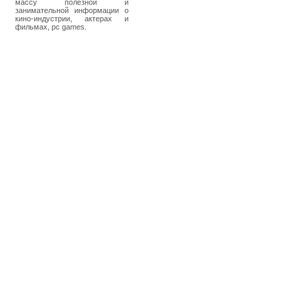
массу полезной и
занимательной информации о
кино-индустрии, актерах и
фильмах, pc games.