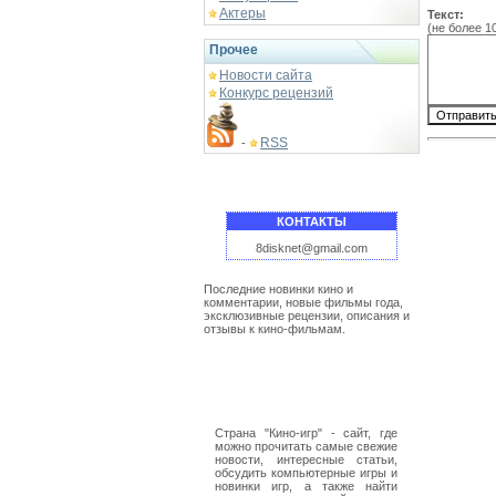
Актеры
Текст:
(не более 1
Прочее
Новости сайта
Конкурс рецензий
RSS
-
КОНТАКТЫ
8disknet@gmail.com
Последние новинки кино и
комментарии, новые фильмы года,
эксклюзивные рецензии, описания и
отзывы к кино-фильмам.
Страна "Кино-игр" - сайт, где
можно прочитать самые свежие
новости, интересные статьи,
обсудить компьютерные игры и
новинки игр, а также найти