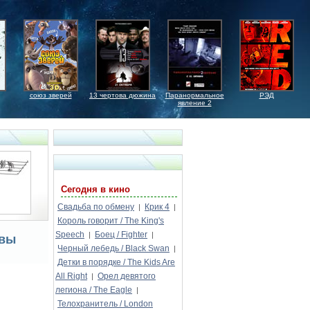
союз зверей
13 чертова дюжина
Паранормальное
РЭД
явление 2
Сегодня в кино
Свадьба по обмену
Крик 4
|
|
Король говорит / The King's
Speech
Боец / Fighter
|
|
ывы
Черный лебедь / Black Swan
|
Детки в порядке / The Kids Are
All Right
Орел девятого
|
легиона / The Eagle
|
Телохранитель / London