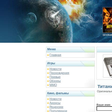
неупра
Меню
Главная
Игры
Новости
Прохождения
Превью
Обзоры
ММО
Титан
Оригинальн
Кино, фильмы
Новости
Анонсы
Ваше имя:
Рецензии
Популярное