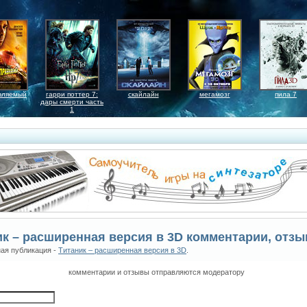
вляемый
гарри поттер 7:
скайлайн
мегамозг
пила 7
дары смерти часть
1
ик – расширенная версия в 3D комментарии, отз
ая публикация -
Титаник – расширенная версия в 3D
.
комментарии и отзывы отправляются модератору