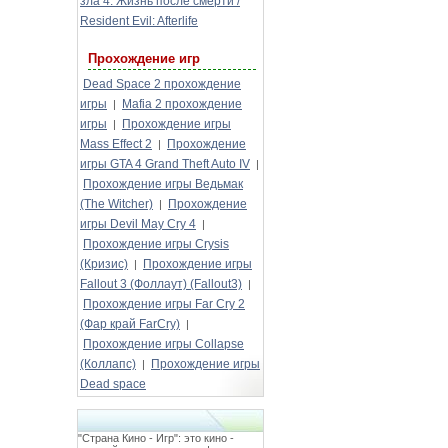
зла 4: Жизнь после смерти /
Resident Evil: Afterlife
Прохождение игр
Dead Space 2 прохождение
игры
Mafia 2 прохождение
|
игры
Прохождение игры
|
Mass Effect 2
Прохождение
|
игры GTA 4 Grand Theft Auto IV
|
Прохождение игры Ведьмак
(The Witcher)
Прохождение
|
игры Devil May Cry 4
|
Прохождение игры Crysis
(Кризис)
Прохождение игры
|
Fallout 3 (Фоллаут) (Fallout3)
|
Прохождение игры Far Cry 2
(Фар край FarCry)
|
Прохождение игры Collapse
(Коллапс)
Прохождение игры
|
Dead space
"Страна Кино - Игр": это кино -