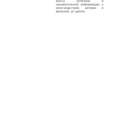
массу полезной и
занимательной информации о
кино-индустрии, актерах и
фильмах, pc games.