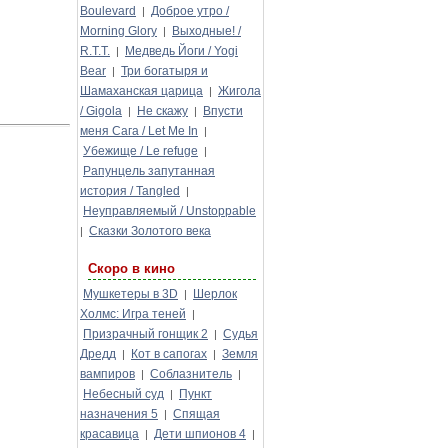
Boulevard
Доброе утро /
|
Morning Glory
Выходные! /
|
R.T.T.
Медведь Йоги / Yogi
|
Bear
Три богатыря и
|
Шамаханская царица
Жигола
|
/ Gigola
Не скажу
Впусти
|
|
меня Сага / Let Me In
|
Убежище / Le refuge
|
Рапунцель запутанная
история / Tangled
|
Неуправляемый / Unstoppable
Сказки Золотого века
|
Скоро в кино
Мушкетеры в 3D
Шерлок
|
Холмс: Игра теней
|
Призрачный гонщик 2
Судья
|
Дредд
Кот в сапогах
Земля
|
|
вампиров
Соблазнитель
|
|
Небесный суд
Пункт
|
назначения 5
Спящая
|
красавица
Дети шпионов 4
|
|