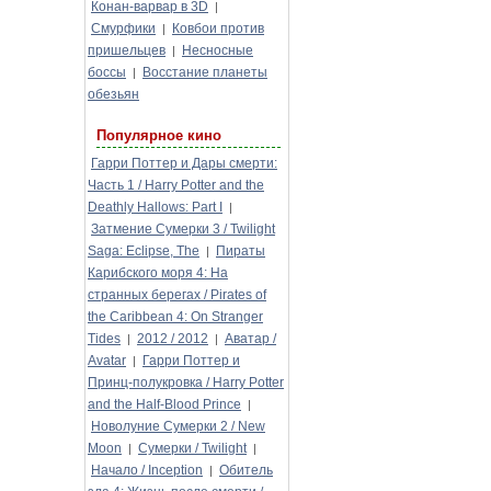
Конан-варвар в 3D
|
Смурфики
Ковбои против
|
пришельцев
Несносные
|
боссы
Восстание планеты
|
обезьян
Популярное кино
Гарри Поттер и Дары смерти:
Часть 1 / Harry Potter and the
Deathly Hallows: Part I
|
Затмение Сумерки 3 / Twilight
Saga: Eclipse, The
Пираты
|
Карибского моря 4: На
странных берегах / Pirates of
the Caribbean 4: On Stranger
Tides
2012 / 2012
Аватар /
|
|
Avatar
Гарри Поттер и
|
Принц-полукровка / Harry Potter
and the Half-Blood Prince
|
Новолуние Сумерки 2 / New
Moon
Сумерки / Twilight
|
|
Начало / Inception
Обитель
|