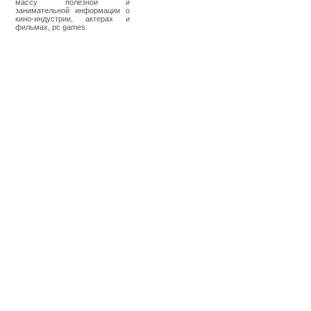
массу полезной и
занимательной информации о
кино-индустрии, актерах и
фильмах, pc games.