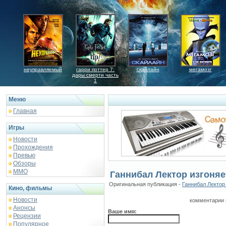
неуправляемый
гарри поттер 7:
скайлайн
мегамозг
дары смерти часть
1
Меню
Главная
Игры
Новости
Прохождения
Превью
Обзоры
ММО
Ганнибал Лектор изгоняе
Оригинальная публикация -
Ганнибал Лектор
Кино, фильмы
Новости
комментарии 
Анонсы
Ваше имя:
Рецензии
Популярное