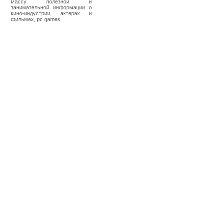
массу полезной и
занимательной информации о
кино-индустрии, актерах и
фильмах, pc games.