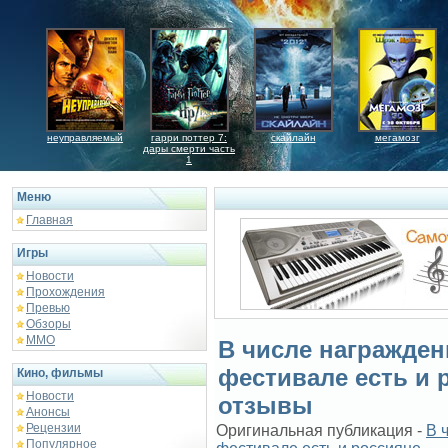
неуправляемый
гарри поттер 7:
скайлайн
мегамозг
дары смерти часть
1
Меню
Главная
Игры
Новости
Прохождения
Превью
Обзоры
ММО
В числе награжде
фестивале есть и 
Кино, фильмы
Новости
отзывы
Анонсы
Рецензии
Оригинальная публикация -
В 
Популярное