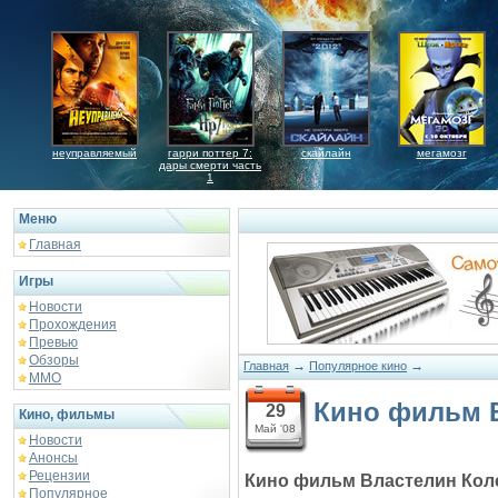
неуправляемый
гарри поттер 7:
скайлайн
мегамозг
дары смерти часть
1
Меню
Главная
Игры
Новости
Прохождения
Превью
Обзоры
→
→
Главная
Популярное кино
ММО
Кино фильм В
29
Кино, фильмы
Май '08
Новости
Анонсы
Рецензии
Кино фильм Властелин Кол
Популярное