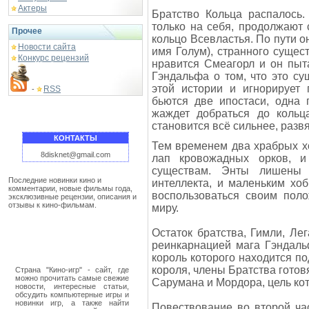
Актеры
Братство Кольца распалось
только на себя, продолжают 
Прочее
кольцо Всевластья. По пути о
Новости сайта
имя Голум), странного сущест
Конкурс рецензий
нравится Смеагорл и он пыта
Гэндальфа о том, что это с
этой истории и игнорирует 
RSS
-
бьются две ипостаси, одна 
жаждет добраться до кольц
становится всё сильнее, развя
КОНТАКТЫ
Тем временем два храбрых х
8disknet@gmail.com
лап кровожадных орков, 
существам. Энты лишены н
Последние новинки кино и
интеллекта, и маленьким хо
комментарии, новые фильмы года,
воспользоваться своим пол
эксклюзивные рецензии, описания и
отзывы к кино-фильмам.
миру.
Остаток братства, Гимли, Ле
реинкарнацией мага Гэндаль
король которого находится п
короля, члены Братства готов
Страна "Кино-игр" - сайт, где
можно прочитать самые свежие
Сарумана и Мордора, цель ко
новости, интересные статьи,
обсудить компьютерные игры и
новинки игр, а также найти
Повествование во второй ча