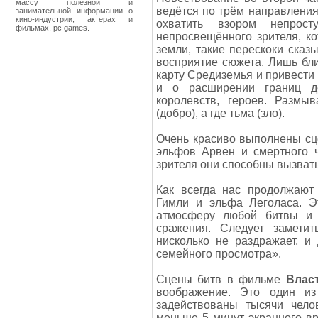
массу полезной и
ведётся по трём направления
занимательной информации о
кино-индустрии, актерах и
охватить взором непрос
фильмах, pc games.
непросвещённого зрителя, к
земли, такие перескоки сказ
восприятие сюжета. Лишь бли
карту Средиземья и привести 
и о расширении границ д
королевств, героев. Размыв
(добро), а где тьма (зло).
Очень красиво выполнены сц
эльфов Арвен и смертного 
зрителя они способны вызват
Как всегда нас продолжают 
Гимли и эльфа Леголаса. 
атмосферу любой битвы и 
сражения. Следует заметит
нисколько не раздражает, 
семейного просмотра».
Сцены битв в фильме
Влас
воображение. Это один из
задействованы тысячи чело
меньше 5 минут экранного вр