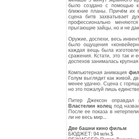
было создано с помощью к
ближние планы. Причём их в
сцена битв захватывает ду
профессионально меняютс
прыгающие зайцы, но и не даю
Оружие, доспехи, весь инвент
было ощущения «конвейерно
каждая вещь была изготовле
сражения. Кстати, это так и 
доспехов занималась крупная
Компьютерная анимация
фил
Голум выглядит как живой, д
менее удачно. Сцена с горящ
но это пожалуй лишь единств
Питер Джексон оправдал 
Властелин колец
под назв
После ее показа в нетерпели
ли не весь мир...
Две башни кино фильм
БЮДЖЕТ: 94 млн.$