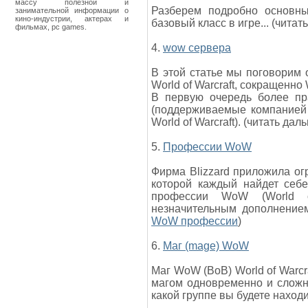
массу полезной и
Разберем подробно основн
занимательной информации о
кино-индустрии, актерах и
базовый класс в игре... (чита
фильмах, pc games.
4.
wow сервера
В этой статье мы поговорим 
World of Warcraft, сокращенно
В первую очередь более пр
(поддерживаемые компанией B
World of Warcraft). (читать да
5.
Профессии WoW
Фирма Blizzard приложила ог
которой каждый найдет себе
профессии WoW (World o
незначительным дополнением
WoW профессии
)
6.
Маг (mage) WoW
Маг WoW (ВоВ) World of Warcr
магом одновременно и сложна
какой группе вы будете наход