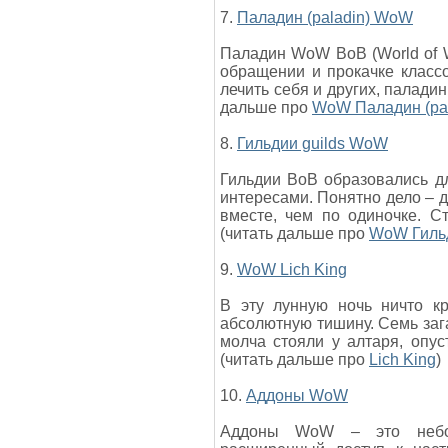
7.
Паладин (paladin) WoW
Паладин WoW ВоВ (World of W
обращении и прокачке класс
лечить себя и других, паладин
дальше про
WoW Паладин (pal
8.
Гильдии guilds WoW
Гильдии ВоВ образовались д
интересами. Понятно дело – д
вместе, чем по одиночке. С
(читать дальше про
WoW Гильд
9.
WoW Lich King
В эту лунную ночь ничто к
абсолютную тишину. Семь заг
молча стояли у алтаря, опу
(читать дальше про
Lich King
)
10.
Аддоны WoW
Аддоны WoW – это небол