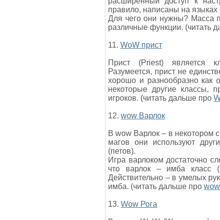
расширенный доступ к наст
правило, написаны на языках l
Для чего они нужны? Масса 
различные функции. (читать 
11.
WoW прист
Прист (Priest) является 
Разумеется, прист не единств
хорошо и разнообразно как о
некоторые другие классы, п
игроков. (читать дальше про
W
12.
wow Варлок
В wow Варлок – в некотором с
магов они используют друг
(петов).
Игра варлоком достаточно сло
что варлок – имба класс (
Действительно – в умелых ру
имба. (читать дальше про
wow
13.
Wow Рога