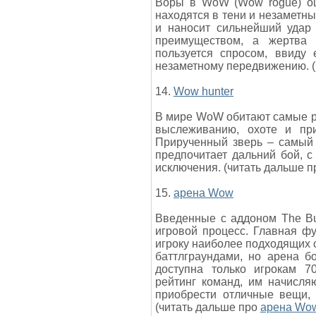
Воры в WoW (Wow rogue) ощ
находятся в тени и незаметны
и наносит сильнейший удар 
преимуществом, а жертва 
пользуется спросом, ввиду 
незаметному передвижению. (
14.
Wow hunter
В мире WoW обитают самые р
выслеживанию, охоте и пр
Прирученный зверь – самый 
предпочитает дальний бой, 
исключения. (читать дальше 
15.
арена Wow
Введенные с аддоном The Bu
игровой процесс. Главная ф
игроку наиболее подходящих с
баттлграундами, но арена б
доступна только игрокам 7
рейтинг команд, им начисля
приобрести отличные вещи,
(читать дальше про
арена Wo