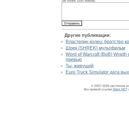
(не более 1000 знаков)
Другие публикации:
Властелин колец: братство к
Шрек (SHREK) мультфильм
Word of Warcraft (ВоВ) Wraith 
превью
Ты, живущий
Euro Truck Simulator дата вы
© 2007-2026 частичное и
без прямой ссылки
8disk.NET