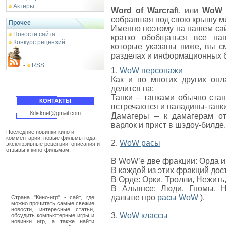
Актеры
Word of Warcraf
t, или
WoW
собравшая под свою крышу м
Прочее
Именно поэтому на нашем сайт
Новости сайта
кратко обобщаться все на
Конкурс рецензий
которые указаны ниже, вы с
разделах и информационных 
RSS
-
1.
WoW персонажи
Как и во многих других онл
делится на:
Танки – танками обычно ста
КОНТАКТЫ
встречаются и паладины-танки
8disknet@gmail.com
Дамагеры – к дамагерам отн
варлок и прист в шэдоу-билде.
Последние новинки кино и
комментарии, новые фильмы года,
2.
WoW расы
эксклюзивные рецензии, описания и
отзывы к кино-фильмам.
В WoW’e две фракции: Орда и
В каждой из этих фракций дост
В Орде: Орки, Тролли, Нежит
В Альянсе: Люди, Гномы, 
дальше про
расы WoW
).
Страна "Кино-игр" - сайт, где
можно прочитать самые свежие
новости, интересные статьи,
3.
WoW классы
обсудить компьютерные игры и
новинки игр, а также найти