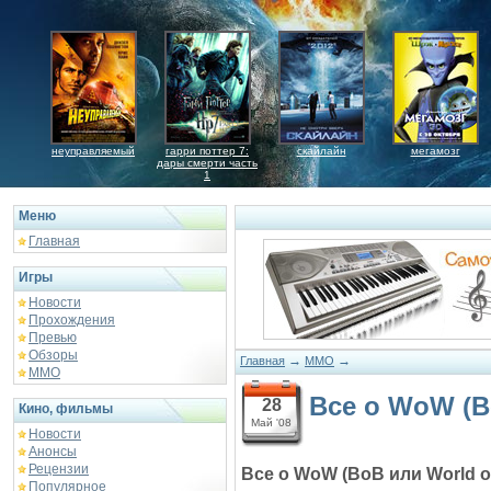
неуправляемый
гарри поттер 7:
скайлайн
мегамозг
дары смерти часть
1
Меню
Главная
Игры
Новости
Прохождения
Превью
Обзоры
→
→
Главная
MMO
ММО
Все о WoW (Во
28
Кино, фильмы
Май '08
Новости
Анонсы
Рецензии
Все о WoW (ВоВ или World of
Популярное