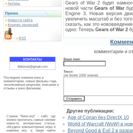
Gears of War 2 будет намно
Актеры
новой части
Gears of War
буд
Engine 3. Новая версия дви
Прочее
увеличить масштаб и без того
Новости сайта
сказать, как это нововведени
Конкурс рецензий
одно: Теперь
Gears of War 2
бу
RSS
-
Коммен
комментарии и о
Ваше имя:
КОНТАКТЫ
8disknet@gmail.com
Текст:
(не более 1000 знаков)
Последние новинки кино и
комментарии, новые фильмы года,
эксклюзивные рецензии, описания и
отзывы к кино-фильмам.
Другие публикации:
Страна "Кино-игр" - сайт, где
Age of Conan без DirectX 10
можно прочитать самые свежие
новости, интересные статьи,
World of Warcraft (WoW) в но
обсудить компьютерные игры и
Beyond Good & Evil 2 в разра
новинки игр, а также найти