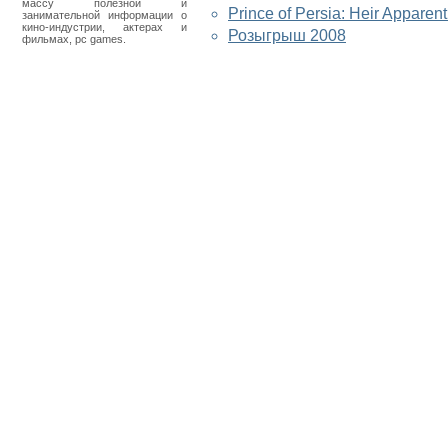
массу полезной и
Prince of Persia: Heir Appare
занимательной информации о
кино-индустрии, актерах и
Розыгрыш 2008
фильмах, pc games.