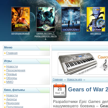
неуправляемый
гарри поттер 7:
скайлайн
мегамозг
дары смерти часть
1
Меню
Главная
Игры
Новости
Прохождения
Превью
Обзоры
→
→
Главная
Новости игр
ММО
Gears of War
21
Кино, фильмы
Май '08
Новости
Анонсы
Разработчики
Epic Games
дел
Рецензии
нашумевшего боевика –
Gea
Популярное