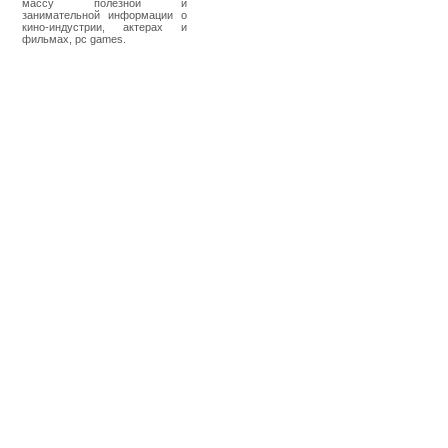
массу полезной и
занимательной информации о
кино-индустрии, актерах и
фильмах, pc games.