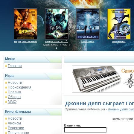
неуправляемый
гарри поттер 7:
скайлайн
мегамозг
дары смерти часть
1
Меню
Главная
Игры
Новости
Прохождения
Превью
Обзоры
ММО
Джонни Депп сыграет Го
Оригинальная публикация -
Джонни Депп сыг
Кино, фильмы
Новости
комментарии 
Анонсы
Ваше имя:
Рецензии
Популярное